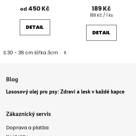
450 Kč
189 Kč
od
Měrná
189 Kč / 1 ks
cena:
DETAIL
DETAIL
S 30 - 38 cm šířka 3cm
M 35 - 46 cm šířka 3cm
Z
á
Blog
p
a
Lososový olej pro psy: Zdraví a lesk v každé kapce
t
í
Zákaznický servis
Doprava a platba