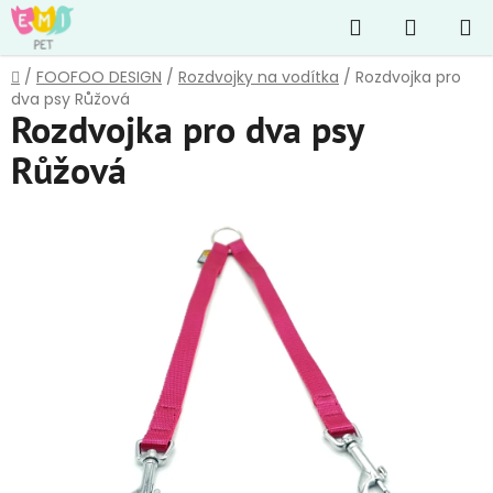
Přejít
Hledat
NÁKUP
na
obsah
KOŠÍK
Domů
/
FOOFOO DESIGN
/
Rozdvojky na vodítka
/
Rozdvojka pro
dva psy Růžová
Rozdvojka pro dva psy
Růžová