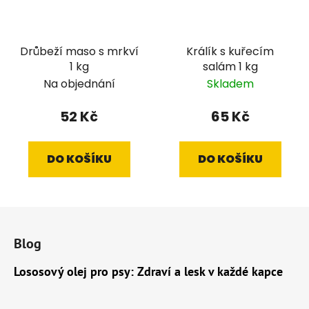
Drůbeží maso s mrkví
Králík s kuřecím
1 kg
salám 1 kg
Na objednání
Skladem
52 Kč
65 Kč
DO KOŠÍKU
DO KOŠÍKU
Z
á
Blog
p
a
Lososový olej pro psy: Zdraví a lesk v každé kapce
t
í