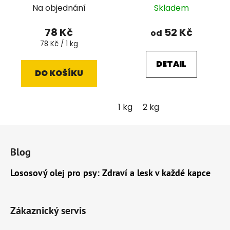
Na objednání
Skladem
78 Kč
52 Kč
od
Měrná
78 Kč / 1 kg
cena:
DETAIL
DO KOŠÍKU
1 kg
2 kg
Z
á
Blog
p
a
Lososový olej pro psy: Zdraví a lesk v každé kapce
t
í
Zákaznický servis