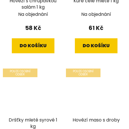
Hovězí s chrupavkou
Kuře celé mleté 1 kg
salám 1 kg
Na objednání
Na objednání
58 Kč
61 Kč
DO KOŠÍKU
DO KOŠÍKU
POUZE OSOBNÍ
POUZE OSOBNÍ
ODBĚR
ODBĚR
Dršťky mleté syrové 1
Hovězí maso s droby
kg