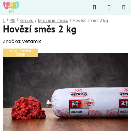
Přejít
Hledat
NÁKUP
na
obsah
KOŠÍK
Domů
/
PSI
/
Krmiva
/
Mražené maso
/
Hovězí směs 2 kg
Hovězí směs 2 kg
Značka:
Vetamix
POUZE OSOBNÍ
ODBĚR