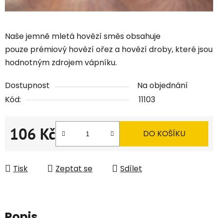
Naše jemně mletá hovězí směs obsahuje
pouze prémiový hovězí ořez a hovězí droby, které jsou
hodnotným zdrojem vápníku.
Dostupnost
Na objednání
Kód:
11103
106 Kč
DO KOŠÍKU
Měrná cena:
Tisk
Zeptat se
Sdílet
Popis