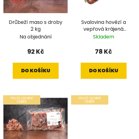
Drůbeží maso s droby
Svalovina hovězí a
2 kg
vepřová krájená
salám 700 g
Na objednání
Skladem
92 Kč
78 Kč
DO KOŠÍKU
DO KOŠÍKU
POUZE OSOBNÍ
POUZE OSOBNÍ
ODBĚR
ODBĚR