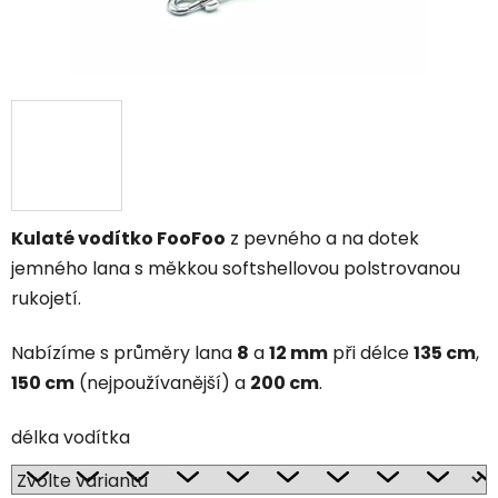
Kulaté vodítko FooFoo
z pevného a na dotek
jemného lana s měkkou softshellovou polstrovanou
rukojetí.
Nabízíme s průměry lana
8
a
12 mm
při délce
135 cm
,
150 cm
(nejpoužívanější) a
200 cm
.
délka vodítka