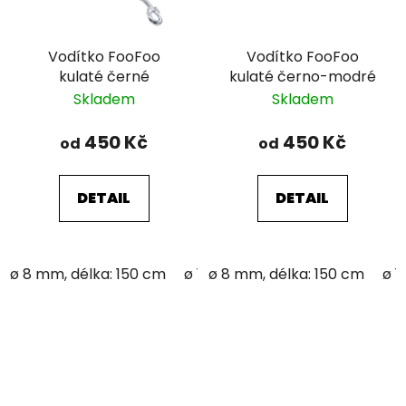
Vodítko FooFoo
Vodítko FooFoo
kulaté černé
kulaté černo-modré
Skladem
Skladem
450 Kč
450 Kč
od
od
DETAIL
DETAIL
ø 8 mm, délka: 150 cm
ø 12 mm; délka: 150 cm
ø 8 mm, délka: 150 cm
ø 1