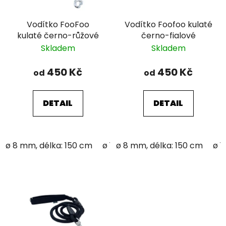
Vodítko FooFoo
Vodítko Foofoo kulaté
kulaté černo-růžové
černo-fialové
Skladem
Skladem
450 Kč
450 Kč
od
od
DETAIL
DETAIL
ø 8 mm, délka: 150 cm
ø 12 mm; délka: 150 cm
ø 8 mm, délka: 150 cm
ø 1