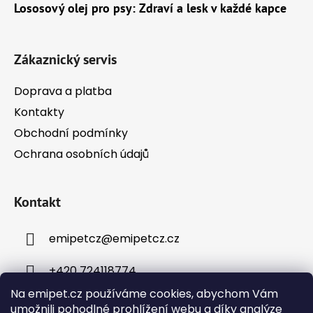
a
Lososový olej pro psy: Zdraví a lesk v každé kapce
t
í
Zákaznický servis
Doprava a platba
Kontakty
Obchodní podmínky
Ochrana osobních údajů
Kontakt
emipetcz
@
emipetcz.cz
+420 724118774
Na emipet.cz používáme cookies, abychom Vám
umožnili pohodlné prohlížení webu a díky analýze