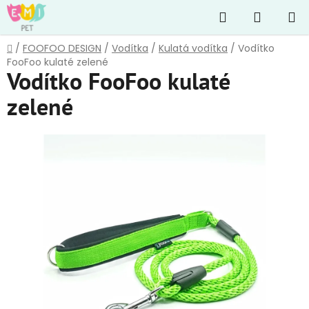
Přejít
Hledat
NÁKUP
na
obsah
KOŠÍK
Domů
/
FOOFOO DESIGN
/
Vodítka
/
Kulatá vodítka
/
Vodítko
FooFoo kulaté zelené
Vodítko FooFoo kulaté
zelené