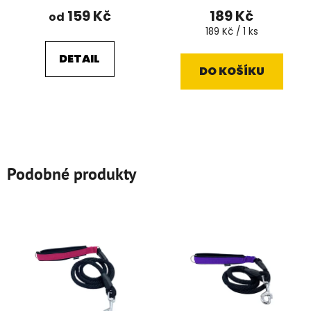
159 Kč
189 Kč
od
Měrná
189 Kč / 1 ks
cena:
DETAIL
DO KOŠÍKU
Podobné produkty