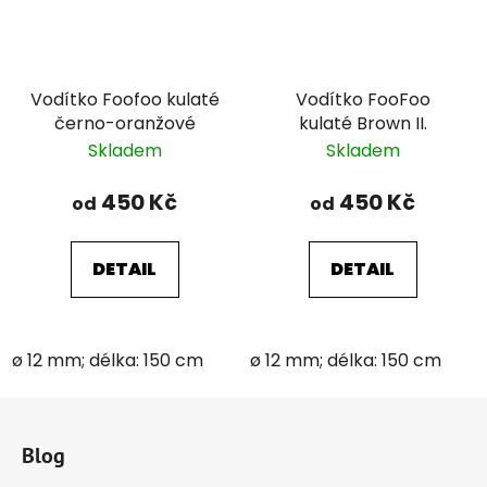
Vodítko Foofoo kulaté
Vodítko FooFoo
černo-oranžové
kulaté Brown II.
Skladem
Skladem
450 Kč
450 Kč
od
od
DETAIL
DETAIL
ø 12 mm; délka: 150 cm
ø 12 mm; délka: 150 cm
Z
á
Blog
p