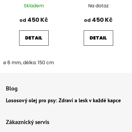
Skladem
Na dotaz
450 Kč
450 Kč
od
od
DETAIL
DETAIL
ø 8 mm, délka: 150 cm
Z
á
Blog
p
a
Lososový olej pro psy: Zdraví a lesk v každé kapce
t
í
Zákaznický servis