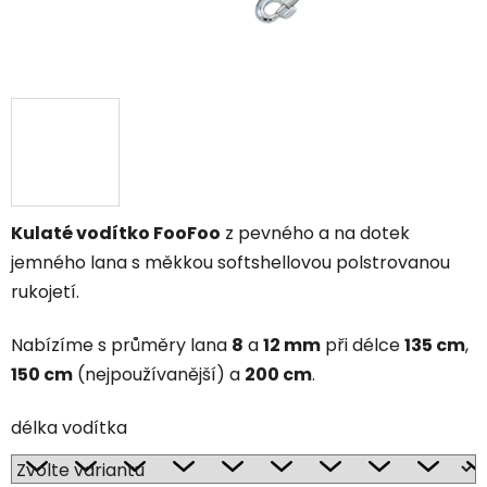
Kulaté vodítko FooFoo
z pevného a na dotek
jemného lana s měkkou softshellovou polstrovanou
rukojetí.
Nabízíme s průměry lana
8
a
12 mm
při délce
135 cm
,
150 cm
(nejpoužívanější) a
200 cm
.
délka vodítka