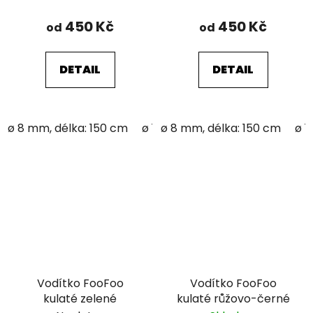
450 Kč
450 Kč
od
od
DETAIL
DETAIL
ø 8 mm, délka: 150 cm
ø 12 mm; délka: 150 cm
ø 8 mm, délka: 150 cm
ø 1
Vodítko FooFoo
Vodítko FooFoo
kulaté zelené
kulaté růžovo-černé