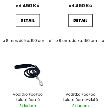
450 Kč
450 Kč
od
od
DETAIL
DETAIL
ø 8 mm, délka: 150 cm
ø 12 mm; délka: 150 cm
ø 8 mm, délka: 150 cm
ø 1
Vodítko FooFoo
Vodítko FooFoo
kulaté černé
kulaté černo-žluté
Skladem
Skladem