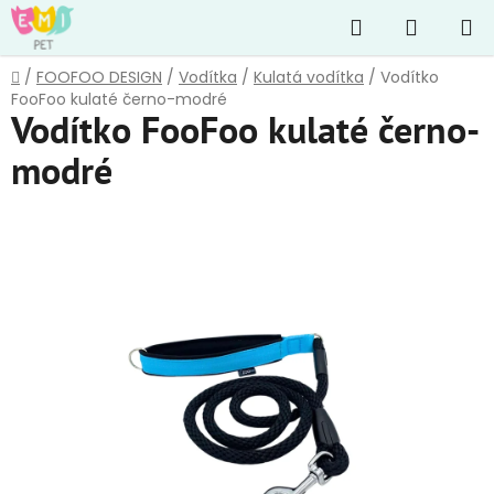
Přejít
Hledat
NÁKUP
na
obsah
KOŠÍK
Domů
/
FOOFOO DESIGN
/
Vodítka
/
Kulatá vodítka
/
Vodítko
FooFoo kulaté černo-modré
Vodítko FooFoo kulaté černo-
modré