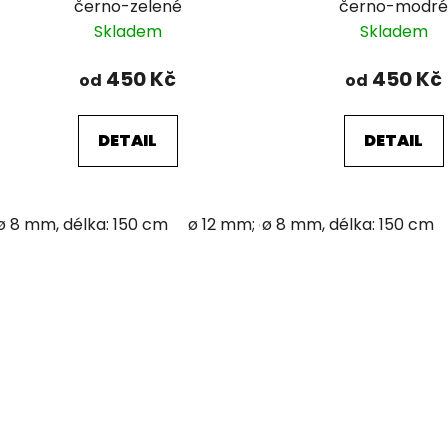
černo-zelené
černo-modr
Skladem
Skladem
450 Kč
450 Kč
od
od
DETAIL
DETAIL
ø 8 mm, délka: 150 cm
ø 12 mm; délka: 150 cm
ø 8 mm, délka: 150 cm