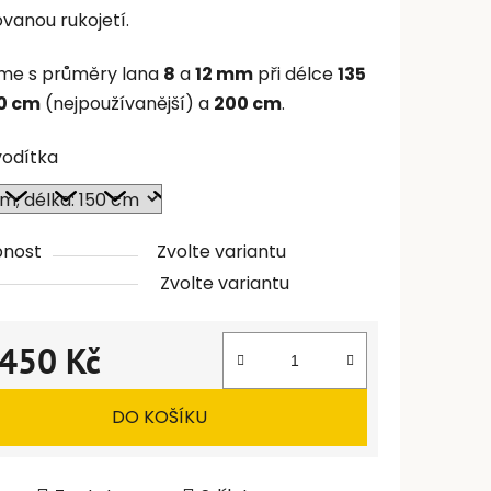
ovanou rukojetí.
me s průměry lana
8
a
12 mm
při délce
135
0 cm
(nejpoužívanější) a
200 cm
.
vodítka
pnost
Zvolte variantu
Zvolte variantu
450 Kč
 cena:
DO KOŠÍKU