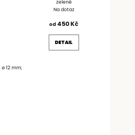
é
zelené
Na dotaz
450 Kč
od
DETAIL
ø 12 mm; délka: 150 cm