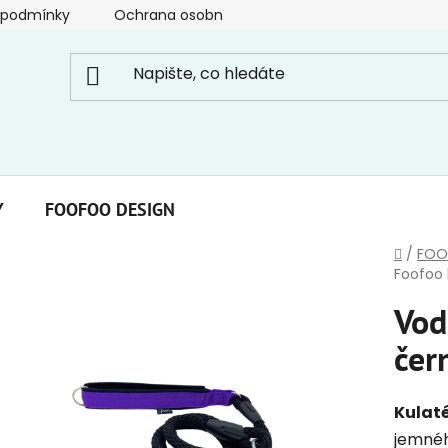
 podmínky
Ochrana osobních údajů
Y
FOOFOO DESIGN
Domů
/
FOO
Foofoo 
Vod
čer
Kulat
jemnéh