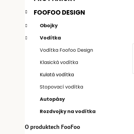
n
e
n
FOOFOO DESIGN
í
p
Obojky
a
Vodítka
n
e
Vodítka Foofoo Design
l
Klasická vodítka
Kulatá vodítka
Stopovací vodítka
Autopásy
Rozdvojky na vodítka
O produktech FooFoo