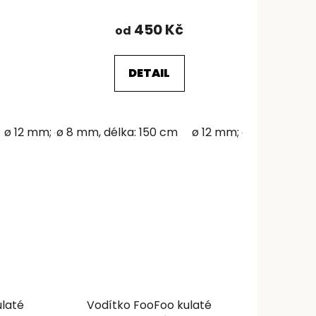
450 Kč
od
DETAIL
ø 12 mm; délka: 150 cm
ø 8 mm, délka: 150 cm
ø 12 mm; délka: 150 cm
ulaté
Vodítko FooFoo kulaté