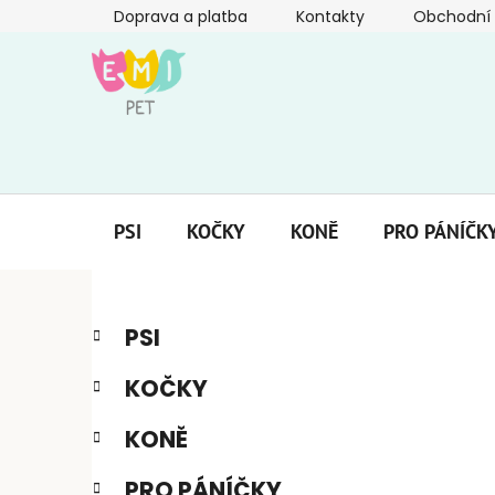
Přejít
Doprava a platba
Kontakty
Obchodní
na
obsah
PSI
KOČKY
KONĚ
PRO PÁNÍČK
P
K
Přeskočit
PSI
a
kategorie
o
t
s
KOČKY
e
t
g
r
KONĚ
o
a
r
PRO PÁNÍČKY
i