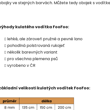
obojky ve stejných barvách. Můžete tedy obojek s vodítk
výhody kulatého vodítka FooFoo:
lehké, ale zároveň pružné a pevné lano
pohodlná polstrovaná rukojeť
několik barevných variant
pro všechna plemena psů
vyrobeno v ČR
základní velikosti kulatých vodítek FooFoo: