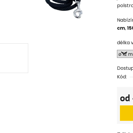
polstr
Nabízí
cm
,
15
délka 
Dostu
Kód:
od
Měrná