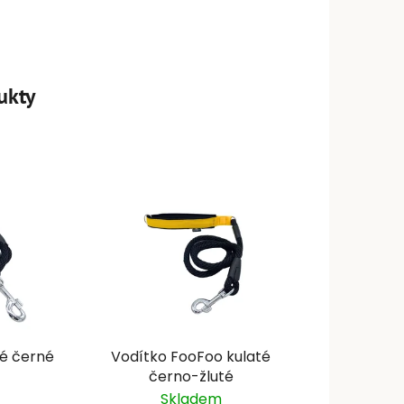
ukty
té černé
Vodítko FooFoo kulaté
černo-žluté
Skladem