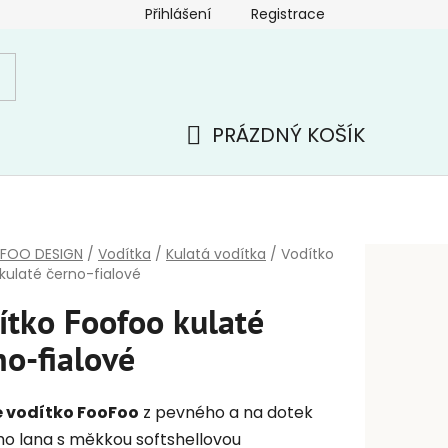
Přihlášení
Registrace
PRÁZDNÝ KOŠÍK
NÁKUPNÍ
KOŠÍK
FOO DESIGN
/
Vodítka
/
Kulatá vodítka
/
Vodítko
kulaté černo-fialové
ítko Foofoo kulaté
no-fialové
é vodítko FooFoo
z pevného a na dotek
o lana s měkkou softshellovou