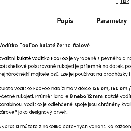
Tisk
Popis
Parametry
Vodítko FooFoo kulaté černo-fialové
Kvalitní
kulaté vodítko FooFoo
je vyrobené z pevného a n
softshellové polstrované rukojeti je příjemné na dotek, p
nejnáročnější majitele psů. Lze jej používat na procházky 
Kulaté vodítko FooFoo nabízíme v délce
135 cm, 150 cm
(
včetně rukojeti. Průměr lana je
8 nebo 12 mm
. Každé vodí
karabinou. Vodítko je odlehčené, spoje jsou chráněny kval
zároveň jako designový prvek.
Vybrat si můžete z několika barevných variant. Ke každém