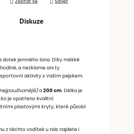
Zeptat se
Sdílet
Diskuze
a dotek jemného lana. Díky měkké
ohodlné, a nezklame ani ty
i sportovní aktivity s Vaším pejskem.
nejpoužívanější)
a
200 cm
. Délka je
tko je opatřeno kvalitní
itními plastovými kryty, které působí
u z těchto vodítek u nás najdete i