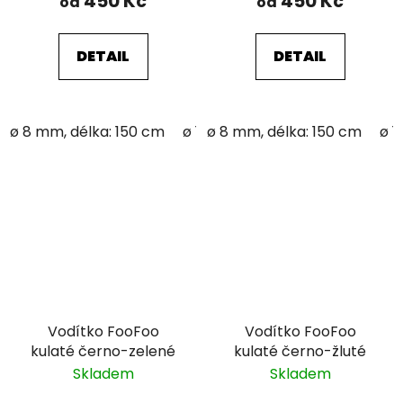
450 Kč
450 Kč
od
od
DETAIL
DETAIL
ø 8 mm, délka: 150 cm
ø 12 mm; délka: 150 cm
ø 8 mm, délka: 150 cm
ø 1
Vodítko FooFoo
Vodítko FooFoo
kulaté černo-zelené
kulaté černo-žluté
Skladem
Skladem