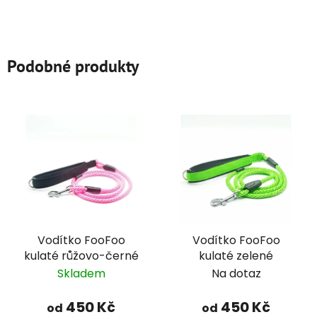
Podobné produkty
Vodítko FooFoo
Vodítko FooFoo
kulaté růžovo-černé
kulaté zelené
Skladem
Na dotaz
450 Kč
450 Kč
od
od