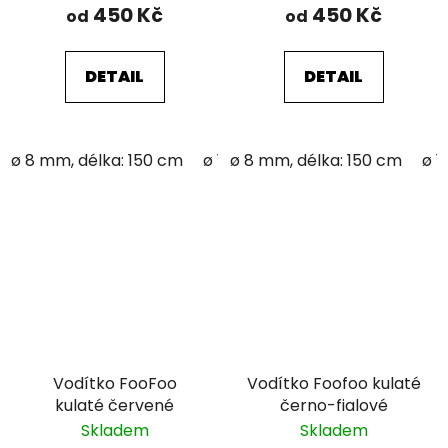
450 Kč
450 Kč
od
od
DETAIL
DETAIL
ø 8 mm, délka: 150 cm
ø 12 mm; délka: 150 cm
ø 8 mm, délka: 150 cm
ø 1
Vodítko FooFoo
Vodítko Foofoo kulaté
kulaté červené
černo-fialové
Skladem
Skladem