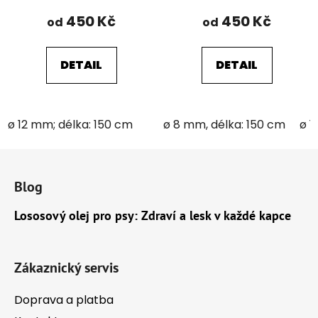
450 Kč
450 Kč
od
od
DETAIL
DETAIL
ø 12 mm; délka: 150 cm
ø 8 mm, délka: 150 cm
ø 1
Z
á
Blog
p
a
Lososový olej pro psy: Zdraví a lesk v každé kapce
t
í
Zákaznický servis
Doprava a platba