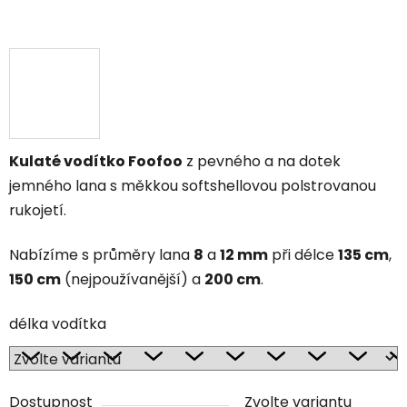
Kulaté vodítko Foofoo
z pevného a na dotek
jemného lana s měkkou softshellovou polstrovanou
rukojetí.
Nabízíme s průměry lana
8
a
12 mm
při délce
135 cm
,
150 cm
(nejpoužívanější) a
200 cm
.
délka vodítka
Dostupnost
Zvolte variantu