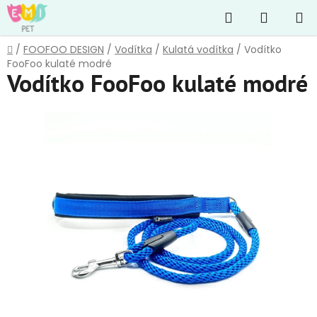
Přejít
Hledat
NÁKUP
na
obsah
KOŠÍK
Domů
/
FOOFOO DESIGN
/
Vodítka
/
Kulatá vodítka
/
Vodítko
FooFoo kulaté modré
Vodítko FooFoo kulaté modré