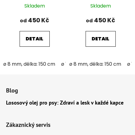
Skladem
Skladem
450 Kč
450 Kč
od
od
DETAIL
DETAIL
ø 8 mm, délka: 150 cm
ø 12 mm; délka: 150 cm
ø 8 mm, délka: 150 cm
ø 1
Z
á
Blog
p
a
Lososový olej pro psy: Zdraví a lesk v každé kapce
t
í
Zákaznický servis