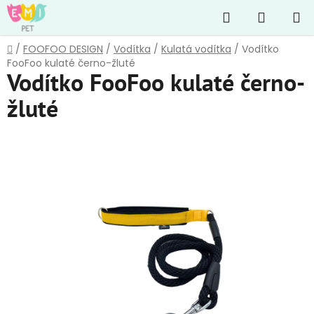
Přejít
Hledat
NÁKUP
na
obsah
KOŠÍK
Domů
/
FOOFOO DESIGN
/
Vodítka
/
Kulatá vodítka
/
Vodítko
FooFoo kulaté černo-žluté
Vodítko FooFoo kulaté černo-
žluté