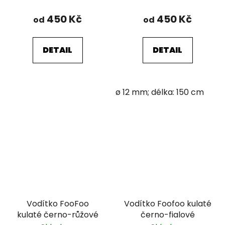
450 Kč
450 Kč
od
od
DETAIL
DETAIL
ø 12 mm; délka: 150 cm
Vodítko FooFoo
Vodítko Foofoo kulaté
kulaté černo-růžové
černo-fialové