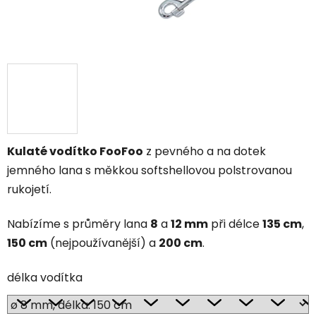
Kulaté vodítko FooFoo
z pevného a na dotek
jemného lana s měkkou softshellovou polstrovanou
rukojetí.
Nabízíme s průměry lana
8
a
12 mm
při délce
135 cm
,
150 cm
(nejpoužívanější) a
200 cm
.
délka vodítka