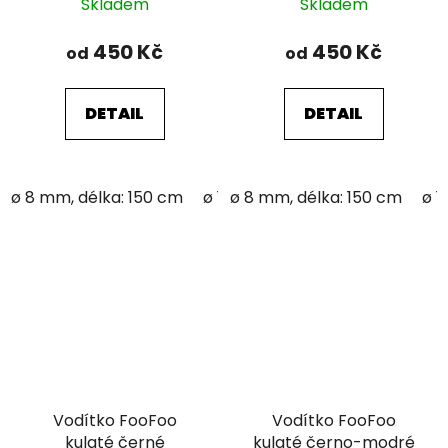
Skladem
Skladem
450 Kč
450 Kč
od
od
DETAIL
DETAIL
ø 8 mm, délka: 150 cm
ø 12 mm; délka: 150 cm
ø 8 mm, délka: 150 cm
ø 1
Vodítko FooFoo
Vodítko FooFoo
kulaté černé
kulaté černo-modré