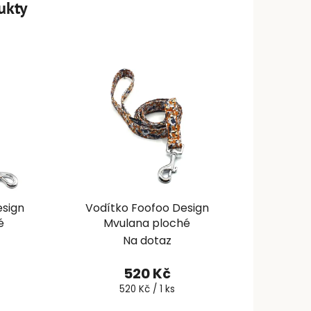
ukty
esign
Vodítko Foofoo Design
é
Mvulana ploché
Na dotaz
520 Kč
Měrná
520 Kč / 1 ks
cena: