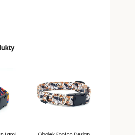
dukty
gn Lami
Obojek Foofoo Design