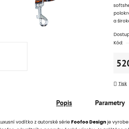
softsh
polokr
a širok
Dostu
Kód:
52
Měrná
Tisk
Popis
Parametry
Luxusní vodítko z autorské série
Foofoo Design
je vyrobe