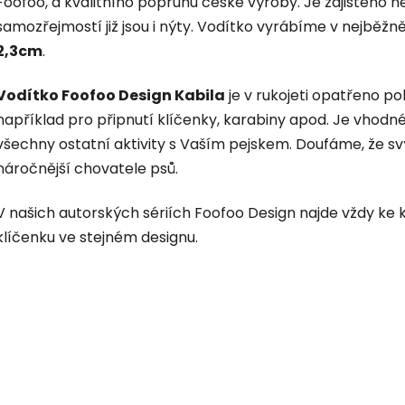
Foofoo, a kvalitního popruhu české výroby. Je zajištěno 
samozřejmostí již jsou i nýty. Vodítko vyrábíme v nejběžn
2,3cm
.
Vodítko Foofoo Design Kabila
je v rukojeti opatřeno p
například pro připnutí klíčenky, karabiny apod. Je vhodn
všechny ostatní aktivity s Vaším pejskem. Doufáme, že sv
náročnější chovatele psů.
V našich autorských sériích Foofoo Design najde vždy k
klíčenku ve stejném designu.