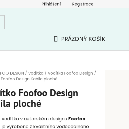
Přihlášení
Registrace
PRÁZDNÝ KOŠÍK
NÁKUPNÍ
KOŠÍK
FOO DESIGN
/
Vodítka
/
Vodítka Foofoo Design
/
 Foofoo Design Kabila ploché
ítko Foofoo Design
ila ploché
í vodítko v autorském designu
Foofoo
a
je vyrobeno z kvalitního voděodolného