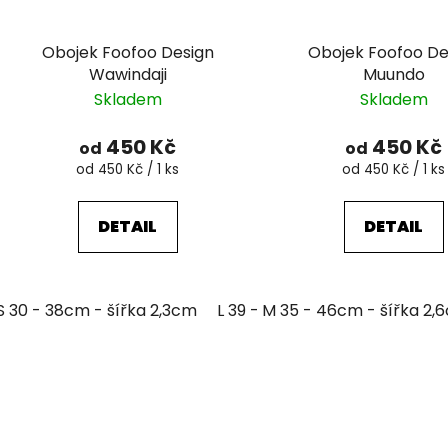
Obojek Foofoo Design
Obojek Foofoo De
Wawindaji
Muundo
Skladem
Skladem
450 Kč
450 Kč
od
od
Měrná
Měrná
od 450 Kč / 1 ks
od 450 Kč / 1 ks
cena:
cena:
DETAIL
DETAIL
S 30 - 38cm - šířka 2,3cm
L 39 - 51cm - šířka 3,2cm
M 35 - 46cm - šířka 2,
XL