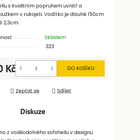
ellu s kvalitním popruhem uvnitř a
oužkem v rukojeti. Vodítko je dlouhé 150cm
é 2,3cm.
pnost
Skladem
323
0 Kč
DO KOŠÍKU
 cena:
Zeptat se
Sdílet
Diskuze
no z voděodolného sofshellu v designu