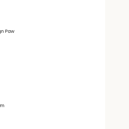
gn Paw
cm