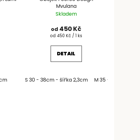
Mvulana
Skladem
450 Kč
od
Měrná
od 450 Kč / 1 ks
cena:
DETAIL
6cm
S 30 - 38cm - šířka 2,3cm
M 35 - 46cm - šíř