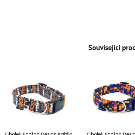
Související pro
Obojek Foofoo Design Kabila
Obojek Foofoo Desi