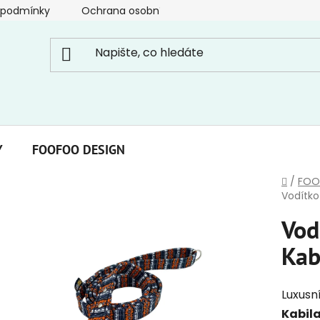
 podmínky
Ochrana osobních údajů
Y
FOOFOO DESIGN
Domů
/
FOO
Vodítko
Vod
Kab
Luxusn
Kabil