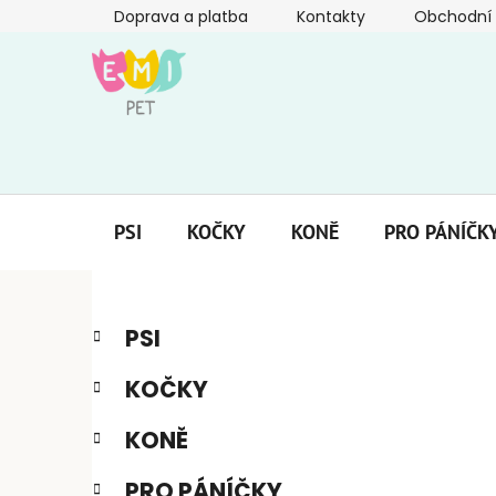
Přejít
Doprava a platba
Kontakty
Obchodní
na
obsah
PSI
KOČKY
KONĚ
PRO PÁNÍČK
P
K
Přeskočit
PSI
a
kategorie
o
t
s
KOČKY
e
t
g
r
KONĚ
o
a
r
PRO PÁNÍČKY
i