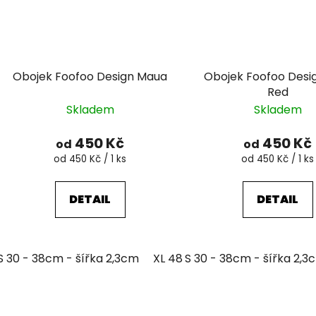
Obojek Foofoo Design Maua
Obojek Foofoo Desi
Red
Skladem
Skladem
450 Kč
450 Kč
od
od
Měrná
Měrná
od 450 Kč / 1 ks
od 450 Kč / 1 ks
cena:
cena:
DETAIL
DETAIL
S 30 - 38cm - šířka 2,3cm
XL 48 - 63cm - šířka 4,3cm
S 30 - 38cm - šířka 2,3