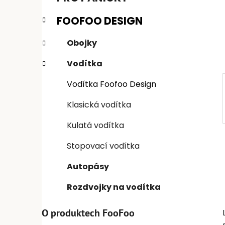
n
e
n
FOOFOO DESIGN
í
p
Obojky
a
Vodítka
n
e
Vodítka Foofoo Design
l
Klasická vodítka
Kulatá vodítka
Stopovací vodítka
Autopásy
Rozdvojky na vodítka
O produktech FooFoo