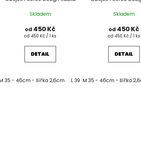
Skladem
Skladem
450 Kč
450 Kč
od
od
Měrná
Měrná
od 450 Kč / 1 ks
od 450 Kč / 1 ks
cena:
cena:
DETAIL
DETAIL
M 35 - 46cm - šířka 2,6cm
L 39 - 51cm - šířka 3,2cm
M 35 - 46cm - šířka 2,