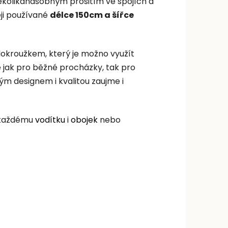
několikanásobným prošitím ve spojích a
ěji používané
délce 150cm a šířce
olokroužkem, který je možno využít
é jak pro běžné procházky, tak pro
ým designem i kvalitou zaujme i
e každému
vodítku
i
obojek
nebo