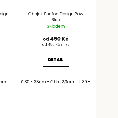
sign
Obojek Foofoo Design Paw
Blue
Skladem
450 Kč
od
Měrná
od 450 Kč / 1 ks
cena:
DETAIL
6cm
 48 - 63cm - šířka 4,3cm
S 30 - 38cm - šířka 2,3cm
L 39 - 51cm - šířk