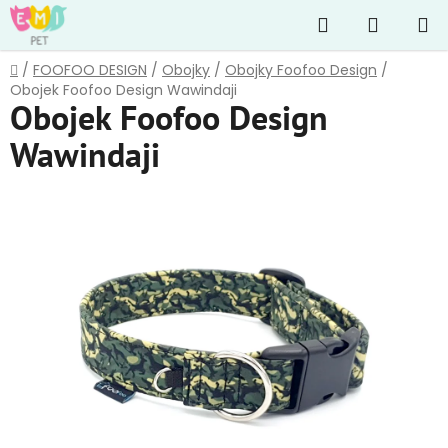
Přejít
Hledat
NÁKUP
na
obsah
KOŠÍK
Domů
/
FOOFOO DESIGN
/
Obojky
/
Obojky Foofoo Design
/
Obojek Foofoo Design Wawindaji
Obojek Foofoo Design
Wawindaji