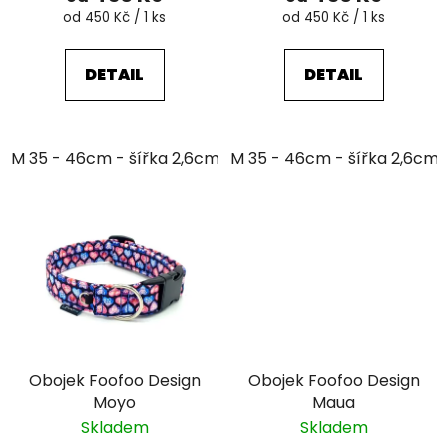
Měrná
Měrná
od 450 Kč / 1 ks
od 450 Kč / 1 ks
cena:
cena:
DETAIL
DETAIL
M 35 - 46cm - šířka 2,6cm
M 35 - 46cm - šířka 2,6cm
Obojek Foofoo Design
Obojek Foofoo Design
Moyo
Maua
Skladem
Skladem