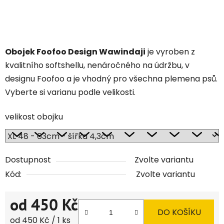
Obojek Foofoo Design Wawindaji
je vyroben z
kvalitního softshellu, nenáročného na údržbu, v
designu Foofoo a je vhodný pro všechna plemena psů.
Vyberte si varianu podle velikosti.
velikost obojku
Dostupnost
Zvolte variantu
Kód:
Zvolte variantu
od
450 Kč
DO KOŠÍKU
Měrná cena:
od 450 Kč / 1 ks