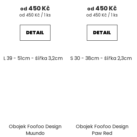
450 Kč
450 Kč
od
od
Měrná
Měrná
od 450 Kč / 1 ks
od 450 Kč / 1 ks
cena:
cena:
DETAIL
DETAIL
L 39 - 51cm - šířka 3,2cm
XL 48 - 63cm - šířka 4,3cm
S 30 - 38cm - šířka 2,3cm
Obojek Foofoo Design
Obojek Foofoo Design
Muundo
Paw Red