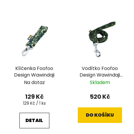
Klíčenka Foofoo
Vodítko Foofoo
Design Wawindaji
Design Wawindaji
ploché
Na dotaz
Skladem
129 Kč
520 Kč
Měrná
129 Kč / 1 ks
cena:
DO KOŠÍKU
DETAIL