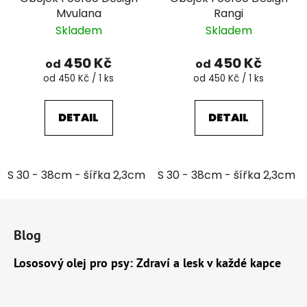
Mvulana
Rangi
Skladem
Skladem
450 Kč
450 Kč
od
od
Měrná
Měrná
od 450 Kč / 1 ks
od 450 Kč / 1 ks
cena:
cena:
DETAIL
DETAIL
S 30 - 38cm - šířka 2,3cm
S 30 - 38cm - šířka 2,3cm
M 35 - 46cm - šířka 2,6cm
Z
á
Blog
p
a
Lososový olej pro psy: Zdraví a lesk v každé kapce
t
í