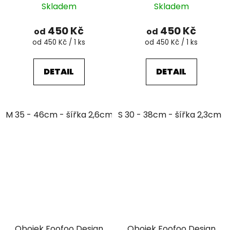
Skladem
Skladem
450 Kč
450 Kč
od
od
Měrná
Měrná
od 450 Kč / 1 ks
od 450 Kč / 1 ks
cena:
cena:
DETAIL
DETAIL
M 35 - 46cm - šířka 2,6cm
S 30 - 38cm - šířka 2,3cm
Obojek Foofoo Design
Obojek Foofoo Design