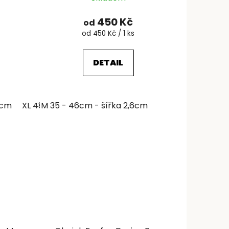
450 Kč
od
Měrná
od 450 Kč / 1 ks
cena:
DETAIL
6cm
XL 48 - 63cm - šířka 4,3cm
M 35 - 46cm - šířka 2,6cm