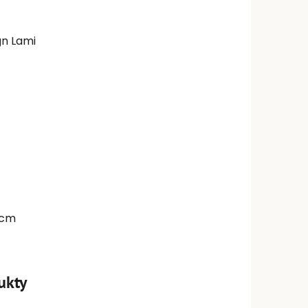
gn Lami
6cm
 48 - 63cm - šířka 4,3cm
ukty