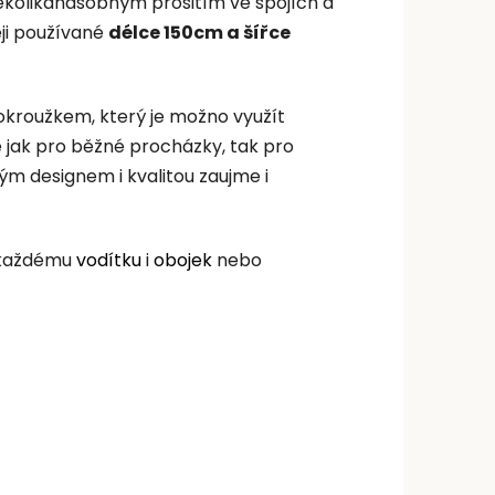
několikanásobným prošitím ve spojích a
ěji používané
délce 150cm a šířce
lokroužkem, který je možno využít
é jak pro běžné procházky, tak pro
ým designem i kvalitou zaujme i
e každému
vodítku
i
obojek
nebo