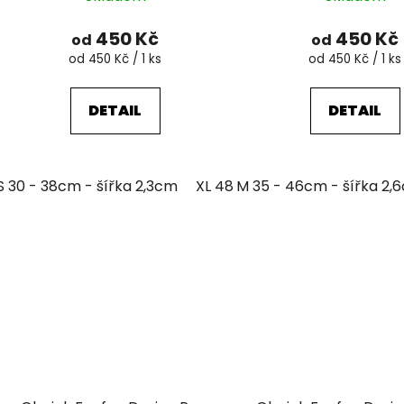
450 Kč
450 Kč
od
od
Měrná
Měrná
od 450 Kč / 1 ks
od 450 Kč / 1 ks
cena:
cena:
DETAIL
DETAIL
S 30 - 38cm - šířka 2,3cm
XL 48 - 63cm - šířka 4,3cm
M 35 - 46cm - šířka 2,