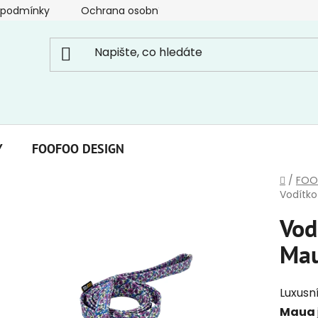
 podmínky
Ochrana osobních údajů
Y
FOOFOO DESIGN
Domů
/
FOO
Vodítko
Vod
Mau
Luxusn
Maua