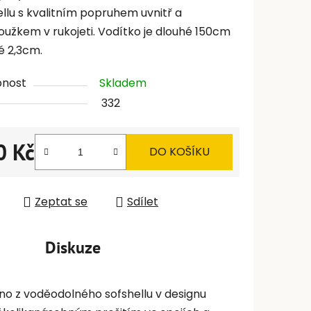
ellu s kvalitním popruhem uvnitř a
oužkem v rukojeti. Vodítko je dlouhé 150cm
é 2,3cm.
pnost
Skladem
332
0 Kč
DO KOŠÍKU
 cena:
Zeptat se
Sdílet
Diskuze
no z voděodolného sofshellu v designu