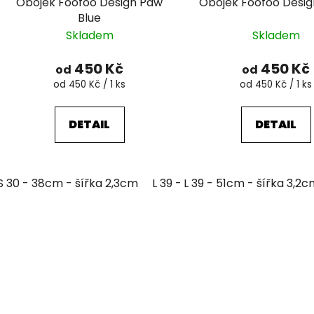
Obojek Foofoo Design Paw
Obojek Foofoo Desi
Blue
Skladem
Skladem
450 Kč
450 Kč
od
od
Měrná
Měrná
od 450 Kč / 1 ks
od 450 Kč / 1 ks
cena:
cena:
DETAIL
DETAIL
S 30 - 38cm - šířka 2,3cm
L 39 - 51cm - šířka 3,2cm
L 39 - 51cm - šířka 3,2
XL