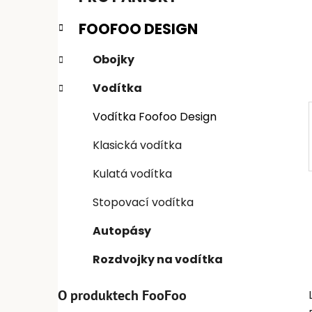
n
e
n
FOOFOO DESIGN
í
p
Obojky
a
Vodítka
n
e
Vodítka Foofoo Design
l
Klasická vodítka
Kulatá vodítka
Stopovací vodítka
Autopásy
Rozdvojky na vodítka
O produktech FooFoo