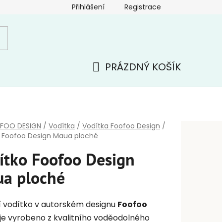
Přihlášení
Registrace
PRÁZDNÝ KOŠÍK
NÁKUPNÍ
KOŠÍK
FOO DESIGN
/
Vodítka
/
Vodítka Foofoo Design
/
 Foofoo Design Maua ploché
ítko Foofoo Design
a ploché
í vodítko v autorském designu
Foofoo
je vyrobeno z kvalitního voděodolného