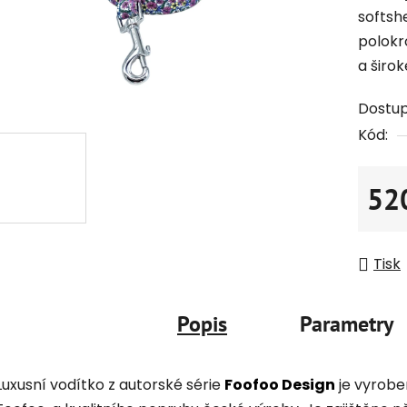
softsh
polokr
a širok
Dostu
Kód:
52
Měrná
Tisk
Popis
Parametry
Luxusní vodítko z autorské série
Foofoo Design
je vyrobe