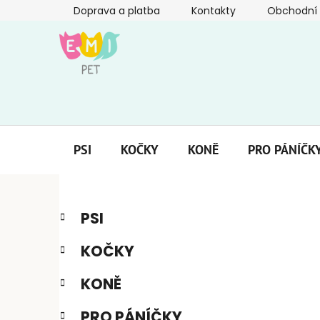
Přejít
Doprava a platba
Kontakty
Obchodní
na
obsah
PSI
KOČKY
KONĚ
PRO PÁNÍČK
P
K
Přeskočit
PSI
a
kategorie
o
t
s
KOČKY
e
t
g
r
KONĚ
o
a
r
PRO PÁNÍČKY
i