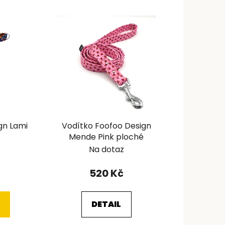
gn Lami
Vodítko Foofoo Design
Mende Pink ploché
Na dotaz
520 Kč
DETAIL