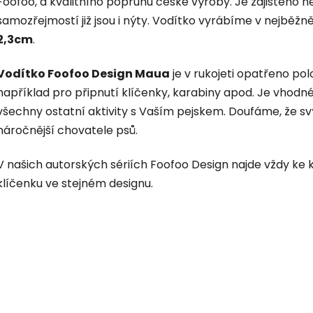
Foofoo, a kvalitního popruhu české výroby. Je zajištěno 
samozřejmostí již jsou i nýty. Vodítko vyrábíme v nejběžn
2,3cm
.
Vodítko Foofoo Design Maua
je v rukojeti opatřeno po
například pro připnutí klíčenky, karabiny apod. Je vhodn
všechny ostatní aktivity s Vaším pejskem. Doufáme, že sv
náročnější chovatele psů.
V našich autorských sériích Foofoo Design najde vždy k
klíčenku ve stejném designu.