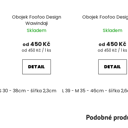
Obojek Foofoo Design
Obojek Foofoo Desi
Wawindaji
Skladem
Skladem
450 Kč
450 Kč
od
od
Měrná
Měrná
od 450 Kč / 1 ks
od 450 Kč / 1 ks
cena:
cena:
DETAIL
DETAIL
S 30 - 38cm - šířka 2,3cm
L 39 - 51cm - šířka 3,2cm
M 35 - 46cm - šířka 2,
XL
Podobné prod