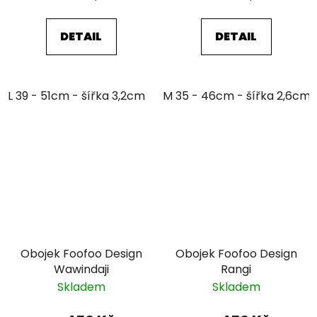
cena:
cena:
DETAIL
DETAIL
L 39 - 51cm - šířka 3,2cm
XL 48 - 63cm - šířka 4,3cm
M 35 - 46cm - šířka 2,6cm
Obojek Foofoo Design
Obojek Foofoo Design
Wawindaji
Rangi
Skladem
Skladem