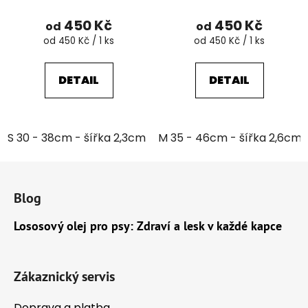
450 Kč
450 Kč
od
od
Měrná
Měrná
od 450 Kč / 1 ks
od 450 Kč / 1 ks
cena:
cena:
DETAIL
DETAIL
S 30 - 38cm - šířka 2,3cm
M 35 - 46cm - šířka 2,6cm
L 39 - 51cm - šířka 3,2cm
Z
á
Blog
p
a
Lososový olej pro psy: Zdraví a lesk v každé kapce
t
í
Zákaznický servis
Doprava a platba