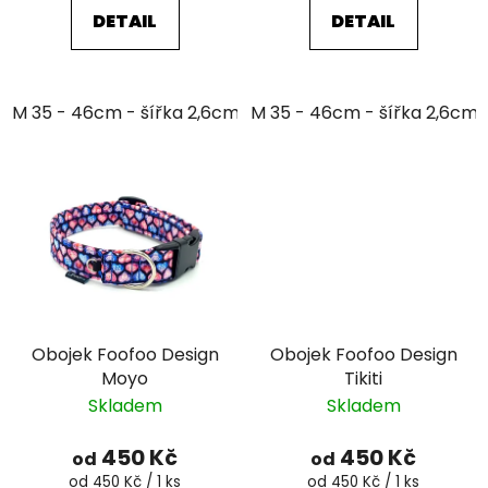
DETAIL
DETAIL
M 35 - 46cm - šířka 2,6cm
M 35 - 46cm - šířka 2,6cm
Obojek Foofoo Design
Obojek Foofoo Design
Moyo
Tikiti
Skladem
Skladem
450 Kč
450 Kč
od
od
Měrná
Měrná
od 450 Kč / 1 ks
od 450 Kč / 1 ks