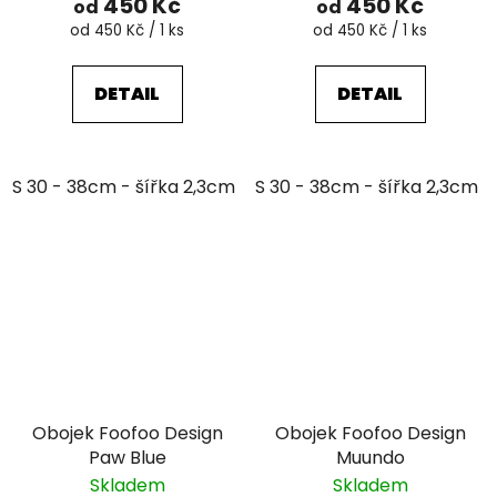
450 Kč
450 Kč
od
od
Měrná
Měrná
od 450 Kč / 1 ks
od 450 Kč / 1 ks
cena:
cena:
DETAIL
DETAIL
S 30 - 38cm - šířka 2,3cm
S 30 - 38cm - šířka 2,3cm
L 39 - 51cm - šířka 3,2cm
Obojek Foofoo Design
Obojek Foofoo Design
Paw Blue
Muundo
Skladem
Skladem