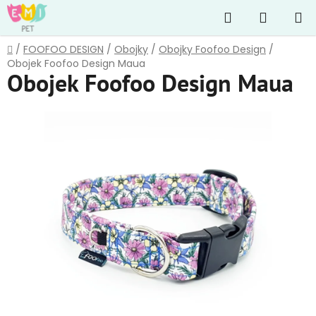
Přejít
Hledat
NÁKUP
na
obsah
KOŠÍK
Domů
/
FOOFOO DESIGN
/
Obojky
/
Obojky Foofoo Design
/
Obojek Foofoo Design Maua
Obojek Foofoo Design Maua