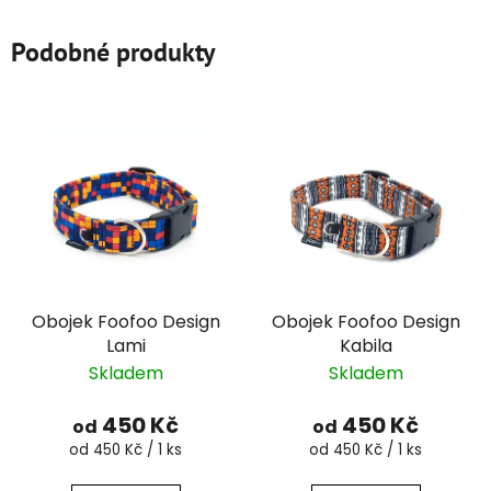
Podobné produkty
Obojek Foofoo Design
Obojek Foofoo Design
Lami
Kabila
Skladem
Skladem
450 Kč
450 Kč
od
od
Měrná
Měrná
od 450 Kč / 1 ks
od 450 Kč / 1 ks
cena:
cena: