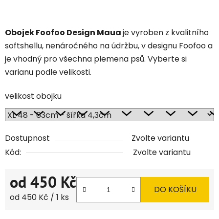
Obojek Foofoo Design Maua
je vyroben z kvalitního
softshellu, nenáročného na údržbu, v designu Foofoo a
je vhodný pro všechna plemena psů. Vyberte si
varianu podle velikosti.
velikost obojku
Dostupnost
Zvolte variantu
Kód:
Zvolte variantu
od
450 Kč
DO KOŠÍKU
Měrná cena:
od 450 Kč / 1 ks