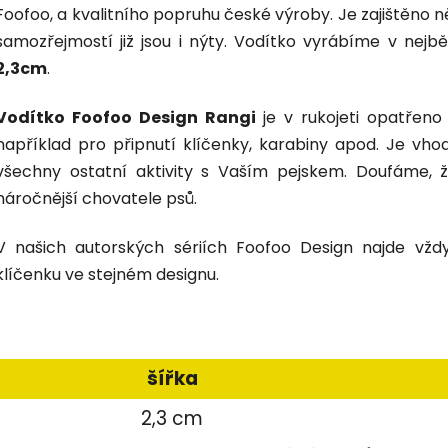
Foofoo, a kvalitního popruhu české výroby. Je zajištěno 
samozřejmostí již jsou i nýty. Vodítko vyrábíme v nejb
2,3cm
.
Vodítko Foofoo Design Rangi
je v rukojeti opatřeno
například pro připnutí klíčenky, karabiny apod. Je vh
všechny ostatní aktivity s Vaším pejskem. Doufáme, 
náročnější chovatele psů.
V našich autorských sériích Foofoo Design najde v
klíčenku ve stejném designu.
šířka
2,3 cm