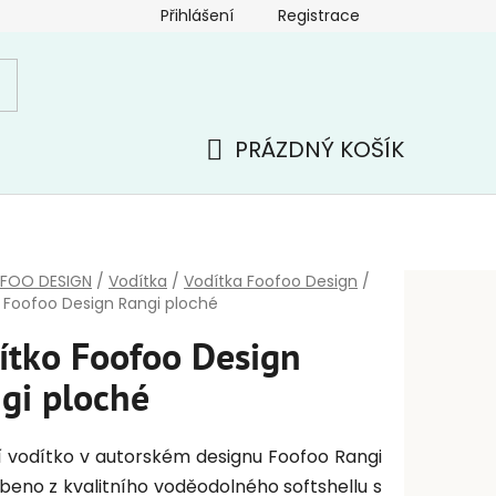
Přihlášení
Registrace
PRÁZDNÝ KOŠÍK
NÁKUPNÍ
KOŠÍK
FOO DESIGN
/
Vodítka
/
Vodítka Foofoo Design
/
 Foofoo Design Rangi ploché
ítko Foofoo Design
gi ploché
í vodítko v autorském designu Foofoo Rangi
obeno z kvalitního voděodolného softshellu s