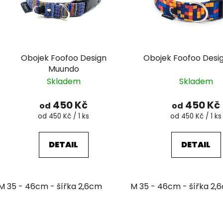
Obojek Foofoo Design
Obojek Foofoo Desi
Muundo
Skladem
Skladem
450 Kč
450 Kč
od
od
Měrná
Měrná
od 450 Kč / 1 ks
od 450 Kč / 1 ks
cena:
cena:
DETAIL
DETAIL
M 35 - 46cm - šířka 2,6cm
M 35 - 46cm - šířka 2,