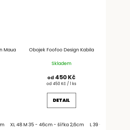
gn Maua
Obojek Foofoo Design Kabila
Skladem
450 Kč
od
Měrná
od 450 Kč / 1 ks
cena:
DETAIL
cm
XL 48 - 63cm - šířka 4,3cm
M 35 - 46cm - šířka 2,6cm
L 39 - 51cm - šíř