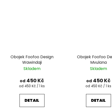
Obojek Foofoo Design
Obojek Foofoo De
Wawindaji
Mvulana
Skladem
Skladem
450 Kč
450 Kč
od
od
Měrná
Měrná
od 450 Kč / 1 ks
od 450 Kč / 1 ks
cena:
cena:
DETAIL
DETAIL