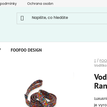
 podmínky
Ochrana osobních údajů
Y
FOOFOO DESIGN
Domů
/
FOO
Vodítko
Vod
Ran
Luxusn
je vyr