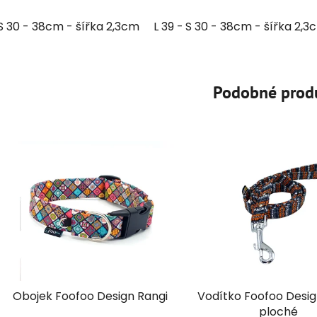
S 30 - 38cm - šířka 2,3cm
L 39 - 51cm - šířka 3,2cm
S 30 - 38cm - šířka 2,3
XL
Podobné prod
Obojek Foofoo Design Rangi
Vodítko Foofoo Desig
ploché