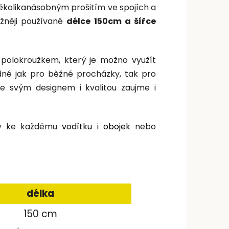
několikanásobným prošitím ve spojích a
ěžněji používané
délce 150cm a šířce
 polokroužkem, který je možno využít
odné jak pro běžné procházky, tak pro
že svým designem i kvalitou zaujme i
ždy ke každému
vodítku
i
obojek
nebo
délka
150 cm