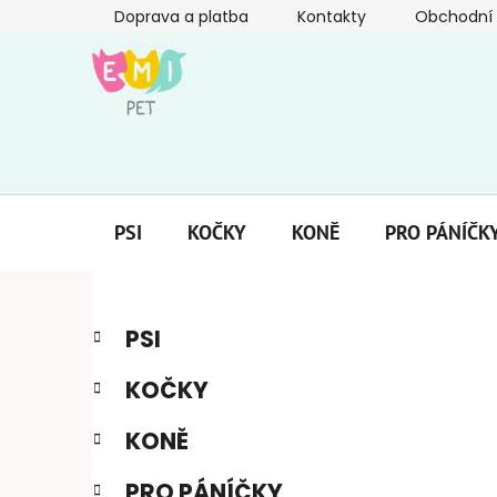
Přejít
Doprava a platba
Kontakty
Obchodní
na
obsah
PSI
KOČKY
KONĚ
PRO PÁNÍČK
P
K
Přeskočit
PSI
a
kategorie
o
t
s
KOČKY
e
t
g
r
KONĚ
o
a
r
PRO PÁNÍČKY
i