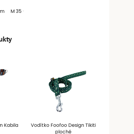
cm
 48 - 63cm - šířka 4,3cm
M 35 - 46cm - šířka 2,6cm
ukty
n Kabila
Vodítko Foofoo Design Tikiti
ploché