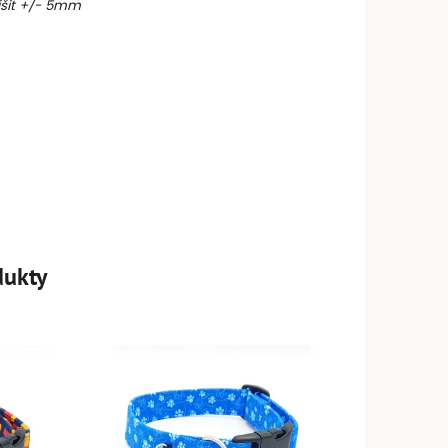
išit +/- 5mm
dukty