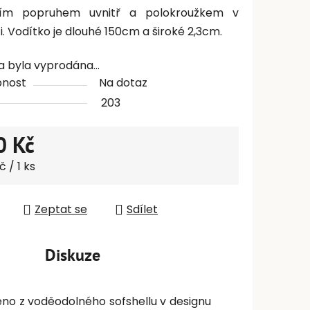
tním popruhem uvnitř a polokroužkem v
i. Vodítko je dlouhé 150cm a široké 2,3cm.
a byla vyprodána…
pnost
Na dotaz
203
0 Kč
 cena:
 / 1 ks
Zeptat se
Sdílet
Diskuze
no z voděodolného sofshellu v designu