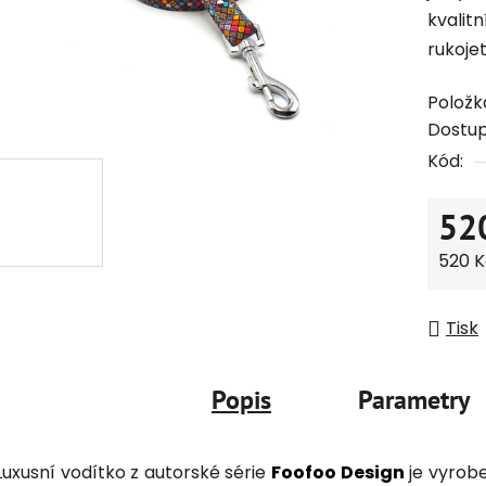
kvali
rukojet
Položk
Dostu
Kód:
52
Měrná
520 Kč
Tisk
Popis
Parametry
Luxusní vodítko z autorské série
Foofoo Design
je vyrobe