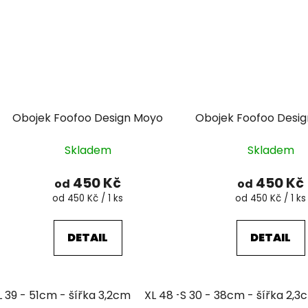
Obojek Foofoo Design Moyo
Obojek Foofoo Desi
Skladem
Skladem
450 Kč
450 Kč
od
od
Měrná
Měrná
od 450 Kč / 1 ks
od 450 Kč / 1 ks
cena:
cena:
DETAIL
DETAIL
L 39 - 51cm - šířka 3,2cm
XL 48 - 63cm - šířka 4,3cm
S 30 - 38cm - šířka 2,3