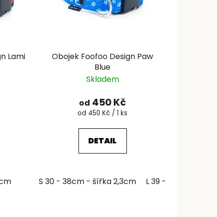
gn Lami
Obojek Foofoo Design Paw
Blue
Skladem
450 Kč
od
Měrná
od 450 Kč / 1 ks
cena:
DETAIL
6cm
S 30 - 38cm - šířka 2,3cm
L 39 - 51cm - šířk