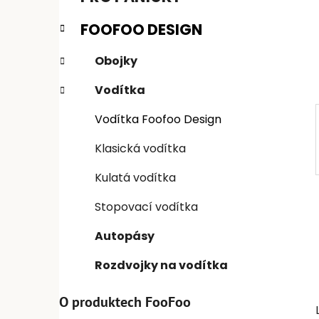
n
e
n
FOOFOO DESIGN
í
p
Obojky
a
Vodítka
n
e
Vodítka Foofoo Design
l
Klasická vodítka
Kulatá vodítka
Stopovací vodítka
Autopásy
Rozdvojky na vodítka
O produktech FooFoo