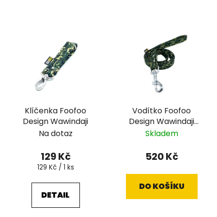
Klíčenka Foofoo
Vodítko Foofoo
Design Wawindaji
Design Wawindaji
ploché
Na dotaz
Skladem
129 Kč
520 Kč
Měrná
129 Kč / 1 ks
cena:
DO KOŠÍKU
DETAIL