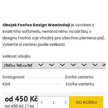
Obojek Foofoo Design Wawindaji
je vyroben z
kvalitního softshellu, nenáročného na údržbu, v
designu Foofoo a je vhodný pro všechna plemena psů.
Vyberte si varianu podle velikosti.
velikost obojku
Dostupnost
Zvolte variantu
Kód:
Zvolte variantu
od
450 Kč
DO KOŠÍKU
Měrná cena:
od 450 Kč / 1 ks