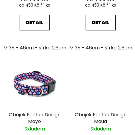
Měrná
Měrná
od 450 Kč / 1 ks
od 450 Kč / 1 ks
cena:
cena:
DETAIL
DETAIL
M 35 - 46cm - šířka 2,6cm
M 35 - 46cm - šířka 2,6cm
Obojek Foofoo Design
Obojek Foofoo Design
Moyo
Maua
Skladem
Skladem