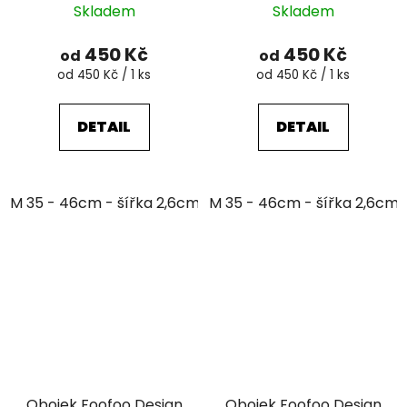
Skladem
Skladem
450 Kč
450 Kč
od
od
Měrná
Měrná
od 450 Kč / 1 ks
od 450 Kč / 1 ks
cena:
cena:
DETAIL
DETAIL
M 35 - 46cm - šířka 2,6cm
M 35 - 46cm - šířka 2,6cm
Obojek Foofoo Design
Obojek Foofoo Design