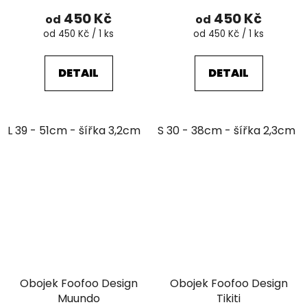
450 Kč
450 Kč
od
od
Měrná
Měrná
od 450 Kč / 1 ks
od 450 Kč / 1 ks
cena:
cena:
DETAIL
DETAIL
L 39 - 51cm - šířka 3,2cm
XL 48 - 63cm - šířka 4,3cm
S 30 - 38cm - šířka 2,3cm
Obojek Foofoo Design
Obojek Foofoo Design
Muundo
Tikiti