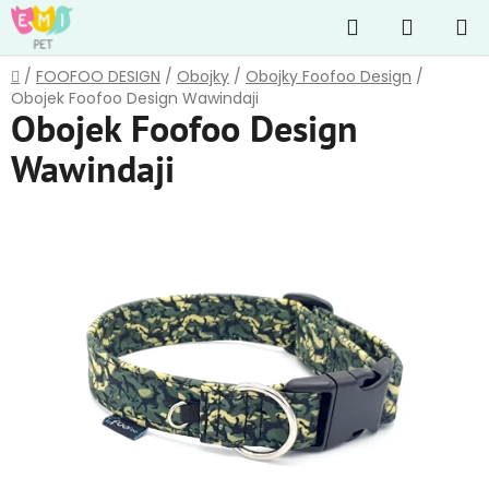
Přejít
Hledat
NÁKUP
na
obsah
KOŠÍK
Domů
/
FOOFOO DESIGN
/
Obojky
/
Obojky Foofoo Design
/
Obojek Foofoo Design Wawindaji
Obojek Foofoo Design
Wawindaji