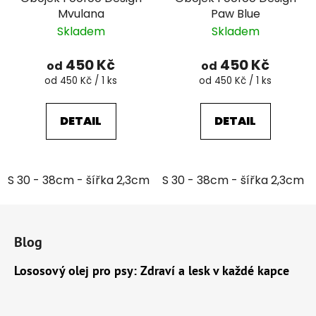
Mvulana
Paw Blue
Skladem
Skladem
450 Kč
450 Kč
od
od
Měrná
Měrná
od 450 Kč / 1 ks
od 450 Kč / 1 ks
cena:
cena:
DETAIL
DETAIL
S 30 - 38cm - šířka 2,3cm
S 30 - 38cm - šířka 2,3cm
M 35 - 46cm - šířka 2,6cm
Z
á
Blog
p
a
Lososový olej pro psy: Zdraví a lesk v každé kapce
t
í