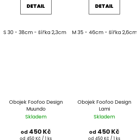
DETAIL
DETAIL
S 30 - 38cm - šířka 2,3cm
M 35 - 46cm - šířka 2,6cm
M 35 - 46cm - šířka 2,6cm
Obojek Foofoo Design
Obojek Foofoo Design
Muundo
Lami
Skladem
Skladem
450 Kč
450 Kč
od
od
Měrná
Měrná
od 450 Kč / 1 ks
od 450 Kč / 1 ks