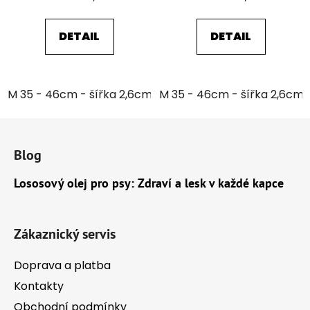
cena:
cena:
DETAIL
DETAIL
M 35 - 46cm - šířka 2,6cm
M 35 - 46cm - šířka 2,6cm
Z
á
Blog
p
a
Lososový olej pro psy: Zdraví a lesk v každé kapce
t
í
Zákaznický servis
Doprava a platba
Kontakty
Obchodní podmínky