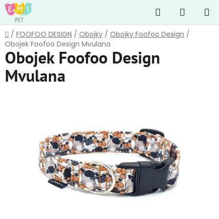
Přejít
Hledat
NÁKUP
na
obsah
KOŠÍK
Domů
/
FOOFOO DESIGN
/
Obojky
/
Obojky Foofoo Design
/
Obojek Foofoo Design Mvulana
Obojek Foofoo Design
Mvulana