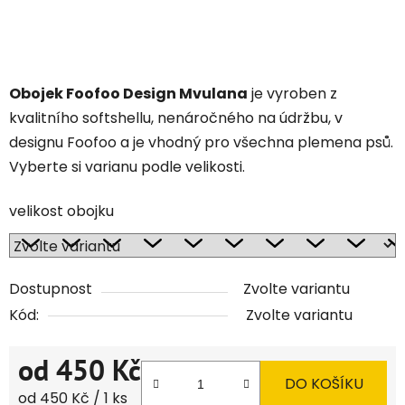
Obojek Foofoo Design Mvulana
je vyroben z
kvalitního softshellu, nenáročného na údržbu, v
designu Foofoo a je vhodný pro všechna plemena psů.
Vyberte si varianu podle velikosti.
velikost obojku
Dostupnost
Zvolte variantu
Kód:
Zvolte variantu
od
450 Kč
DO KOŠÍKU
Měrná cena:
od 450 Kč / 1 ks