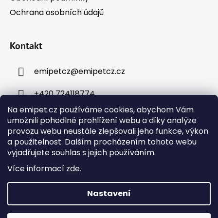
Ochrana osobních údajů
Kontakt
emipetcz
@
emipetcz.cz
+420 724118774
Na emipet.cz používáme cookies, abychom Vám
umožnili pohodlné prohlížení webu a díky analýze
provozu webu neustále zlepšovali jeho funkce, výkon
a použitelnost. Dalším procházením tohoto webu
vyjadřujete souhlas s jejich používáním.
Instagram
Více informací
zde
.
Nastavení
Vytvořil Shoptet
Objednávky přijaté v pracovní dny do 12:00 budou
Copyright 2026
Emipet – chovatelské potřeby