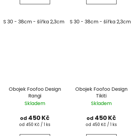
S 30 - 38cm - šířka 2,3cm
S 30 - 38cm - šířka 2,3cm
XL 48 - 63cm - šířka 4,3cm
Obojek Foofoo Design
Obojek Foofoo Design
Rangi
Tikiti
Skladem
Skladem
450 Kč
450 Kč
od
od
Měrná
Měrná
od 450 Kč / 1 ks
od 450 Kč / 1 ks
cena:
cena: