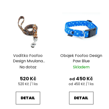
Vodítko Foofoo
Obojek Foofoo Design
Design Mvulana
Paw Blue
ploché
Na dotaz
Skladem
520 Kč
450 Kč
od
Měrná
Měrná
520 Kč / 1 ks
od 450 Kč / 1 ks
cena:
cena:
DETAIL
DETAIL