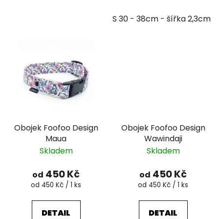
S 30 - 38cm - šířka 2,3cm
Obojek Foofoo Design
Obojek Foofoo Design
Maua
Wawindaji
Skladem
Skladem
450 Kč
450 Kč
od
od
Měrná
Měrná
od 450 Kč / 1 ks
od 450 Kč / 1 ks
cena:
cena:
DETAIL
DETAIL