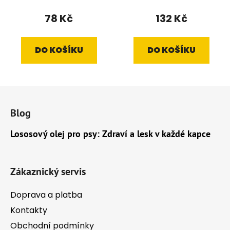
78 Kč
132 Kč
DO KOŠÍKU
DO KOŠÍKU
Z
á
Blog
p
a
Lososový olej pro psy: Zdraví a lesk v každé kapce
t
í
Zákaznický servis
Doprava a platba
Kontakty
Obchodní podmínky