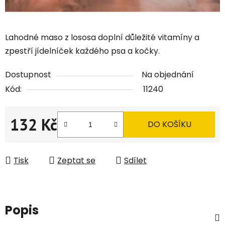
Lahodné maso z lososa doplní důležité vitamíny a
zpestří jídelníček každého psa a kočky.
Dostupnost
Na objednání
Kód:
11240
132 Kč
DO KOŠÍKU
Měrná cena:
Tisk
Zeptat se
Sdílet
Popis