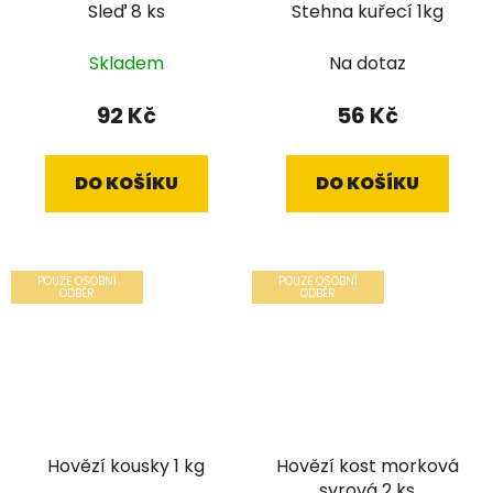
Sleď 8 ks
Stehna kuřecí 1kg
Skladem
Na dotaz
92 Kč
56 Kč
DO KOŠÍKU
DO KOŠÍKU
POUZE OSOBNÍ
POUZE OSOBNÍ
ODBĚR
ODBĚR
Hovězí kousky 1 kg
Hovězí kost morková
syrová 2 ks