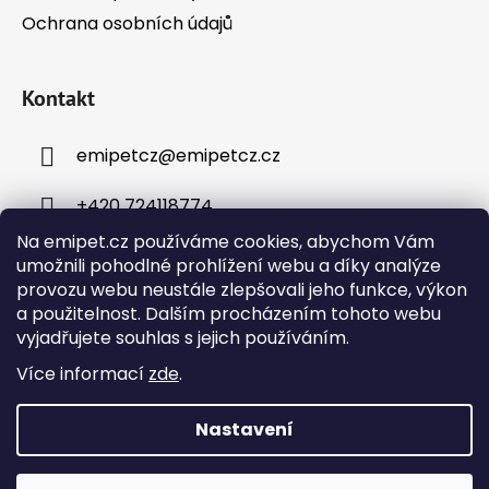
Ochrana osobních údajů
Kontakt
emipetcz
@
emipetcz.cz
+420 724118774
Na emipet.cz používáme cookies, abychom Vám
umožnili pohodlné prohlížení webu a díky analýze
provozu webu neustále zlepšovali jeho funkce, výkon
a použitelnost. Dalším procházením tohoto webu
vyjadřujete souhlas s jejich používáním.
Instagram
Více informací
zde
.
Nastavení
Vytvořil Shoptet
Objednávky přijaté v pracovní dny do 12:00 budou
Copyright 2026
Emipet – chovatelské potřeby