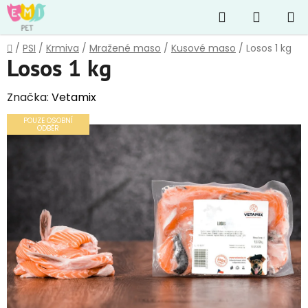
Přejít
Hledat
NÁKUP
na
obsah
KOŠÍK
Domů
/
PSI
/
Krmiva
/
Mražené maso
/
Kusové maso
/
Losos 1 kg
Losos 1 kg
Značka:
Vetamix
POUZE OSOBNÍ
ODBĚR