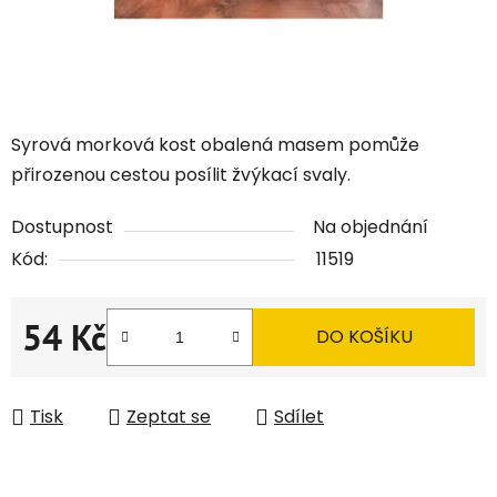
Syrová morková kost obalená masem pomůže
přirozenou cestou posílit žvýkací svaly.
Dostupnost
Na objednání
Kód:
11519
54 Kč
DO KOŠÍKU
Měrná cena:
Tisk
Zeptat se
Sdílet