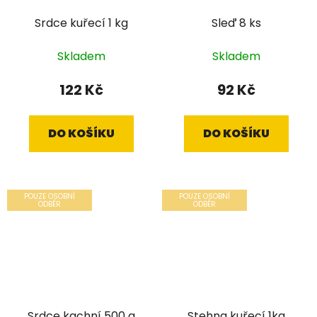
Srdce kuřecí 1 kg
Sleď 8 ks
Skladem
Skladem
122 Kč
92 Kč
DO KOŠÍKU
DO KOŠÍKU
POUZE OSOBNÍ
POUZE OSOBNÍ
ODBĚR
ODBĚR
Srdce kachní 500 g
Stehna kuřecí 1kg