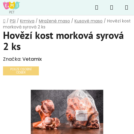
Přejít
Hledat
NÁKUP
na
obsah
KOŠÍK
Domů
/
PSI
/
Krmiva
/
Mražené maso
/
Kusové maso
/
Hovězí kost
morková syrová 2 ks
Hovězí kost morková syrová
2 ks
Značka:
Vetamix
POUZE OSOBNÍ
ODBĚR