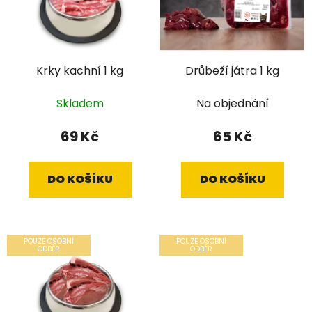
Krky kachní 1 kg
Drůbeží játra 1 kg
Skladem
Na objednání
69 Kč
65 Kč
DO KOŠÍKU
DO KOŠÍKU
POUZE OSOBNÍ
POUZE OSOBNÍ
ODBĚR
ODBĚR