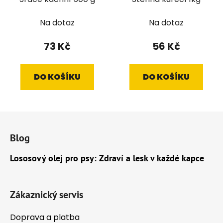
Na dotaz
Na dotaz
73 Kč
56 Kč
DO KOŠÍKU
DO KOŠÍKU
Z
á
Blog
p
a
Lososový olej pro psy: Zdraví a lesk v každé kapce
t
í
Zákaznický servis
Doprava a platba