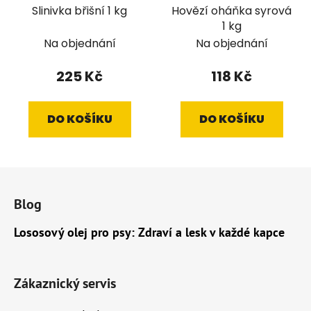
Slinivka břišní 1 kg
Hovězí oháňka syrová
1 kg
Na objednání
Na objednání
225 Kč
118 Kč
DO KOŠÍKU
DO KOŠÍKU
Z
á
Blog
p
a
Lososový olej pro psy: Zdraví a lesk v každé kapce
t
í
Zákaznický servis