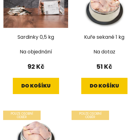
Sardinky 0,5 kg
Kuře sekané 1 kg
Na objednání
Na dotaz
92 Kč
51 Kč
DO KOŠÍKU
DO KOŠÍKU
POUZE OSOBNÍ
POUZE OSOBNÍ
ODBĚR
ODBĚR