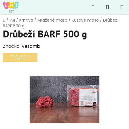
Přejít
Hledat
NÁKUP
na
obsah
KOŠÍK
Domů
/
PSI
/
Krmiva
/
Mražené maso
/
Kusové maso
/
Drůbeží
BARF 500 g
Drůbeží BARF 500 g
Značka:
Vetamix
POUZE OSOBNÍ
ODBĚR