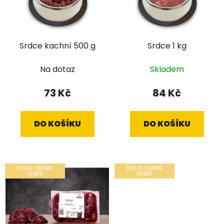
Srdce kachní 500 g
Srdce 1 kg
Na dotaz
Skladem
73 Kč
84 Kč
DO KOŠÍKU
DO KOŠÍKU
POUZE OSOBNÍ
POUZE OSOBNÍ
ODBĚR
ODBĚR