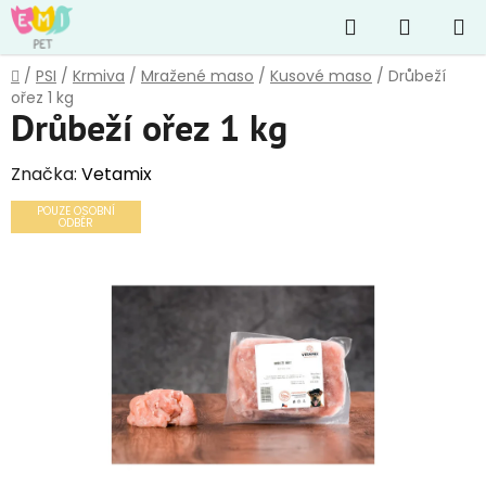
Přejít
Hledat
NÁKUP
na
obsah
KOŠÍK
Domů
/
PSI
/
Krmiva
/
Mražené maso
/
Kusové maso
/
Drůbeží
ořez 1 kg
Drůbeží ořez 1 kg
Značka:
Vetamix
POUZE OSOBNÍ
ODBĚR