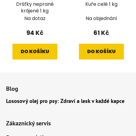
Dršťky neprané
Kuře celé 1 kg
krájené 1 kg
Na dotaz
Na objednání
94 Kč
61 Kč
DO KOŠÍKU
DO KOŠÍKU
Z
á
Blog
p
a
Lososový olej pro psy: Zdraví a lesk v každé kapce
t
í
Zákaznický servis