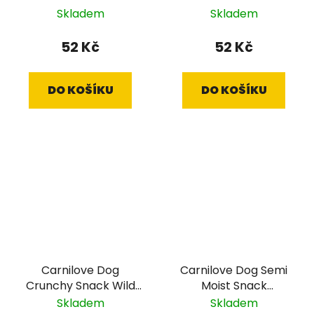
Carp&Thyme 200 g
Quail&Oregano 200 g
Skladem
Skladem
52 Kč
52 Kč
DO KOŠÍKU
DO KOŠÍKU
Carnilove Dog
Carnilove Dog Semi
Crunchy Snack Wild
Moist Snack
Boar&Rosehips 200 g
Duck&Rosemary 200
Skladem
Skladem