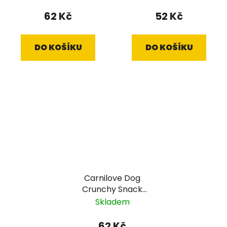
g
62 Kč
52 Kč
DO KOŠÍKU
DO KOŠÍKU
Carnilove Dog
Crunchy Snack
Ostrich&Blackberries
Skladem
200 g
62 Kč