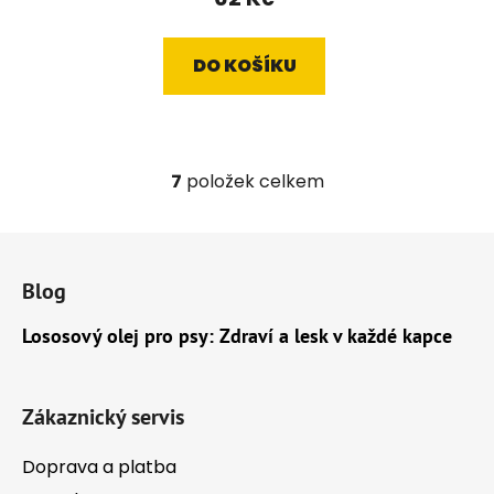
DO KOŠÍKU
7
položek celkem
O
v
l
Z
á
á
d
Blog
p
a
a
Lososový olej pro psy: Zdraví a lesk v každé kapce
c
t
í
í
p
r
Zákaznický servis
v
k
Doprava a platba
y