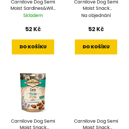
Carnilove Dog Semi
Carnilove Dog Semi
o
u
Moist Sardines&Wild
Moist Snack
d
k
Garlic 200 g
Trout&Dill 200 g
Skladem
Na objednání
u
t
k
ů
52 Kč
52 Kč
t
ů
DO KOŠÍKU
DO KOŠÍKU
Carnilove Dog Semi
Carnilove Dog Semi
Moist Snack
Moist Snack