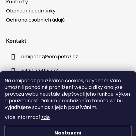
Kontakty
v
ý
Obchodní podmínky
p
Ochrana osobních údajů
i
s
u
Kontakt
emipetcz
@
emipetcz.cz
+420 724118774
Na emipet.cz používáme cookies, abychom Vám
umožnili pohodlné prohlížení webu a díky analýze
provozu webu neustále zlepšovali jeho funkce, výkon
a použitelnost. Dalším procházením tohoto webu
vyjadřujete souhlas s jejich používáním.
Instagram
Více informací
zde
.
Nastavení