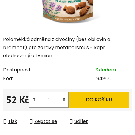
Poloměkká odměna z divočiny (bez obilovin a
brambor) pro zdravý metabolismus - kapr
obohacený o tymián.
Dostupnost
Skladem
Kód:
94800
52 Kč
DO KOŠÍKU
Měrná cena:
Tisk
Zeptat se
Sdílet