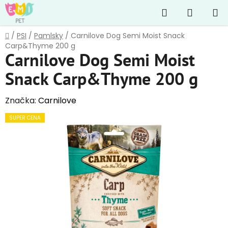
Přejít
Hledat
NÁKUP
na
obsah
KOŠÍK
Domů
/
PSI
/
Pamlsky
/
Carnilove Dog Semi Moist Snack
Carp&Thyme 200 g
Carnilove Dog Semi Moist
Snack Carp&Thyme 200 g
Značka:
Carnilove
SUPER CENA