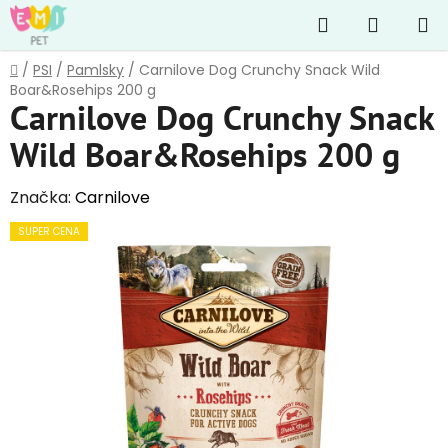
Přejít
Hledat
NÁKUP
na
obsah
KOŠÍK
Domů
/
PSI
/
Pamlsky
/
Carnilove Dog Crunchy Snack Wild
Boar&Rosehips 200 g
Carnilove Dog Crunchy Snack
Wild Boar&Rosehips 200 g
Značka:
Carnilove
SUPER CENA