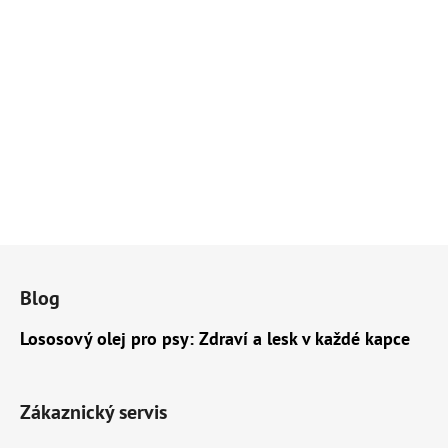
Z
á
Blog
p
a
Lososový olej pro psy: Zdraví a lesk v každé kapce
t
í
Zákaznický servis