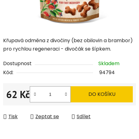
Křupavá odměna z divočiny (bez obilovin a brambor)
pro rychlou regeneraci - divočák se šípkem.
Dostupnost
Skladem
Kód:
94794
62 Kč
DO KOŠÍKU
Měrná cena:
Tisk
Zeptat se
Sdílet