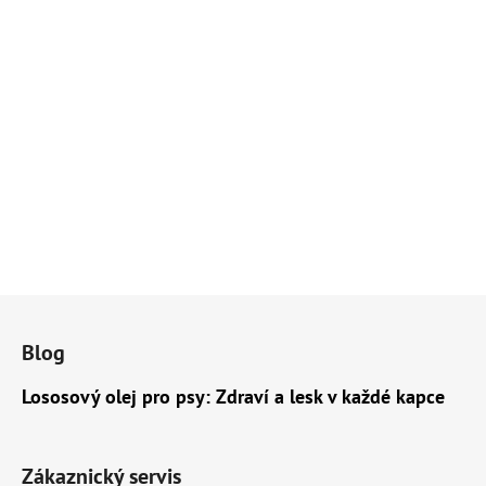
Z
á
Blog
p
a
Lososový olej pro psy: Zdraví a lesk v každé kapce
t
í
Zákaznický servis