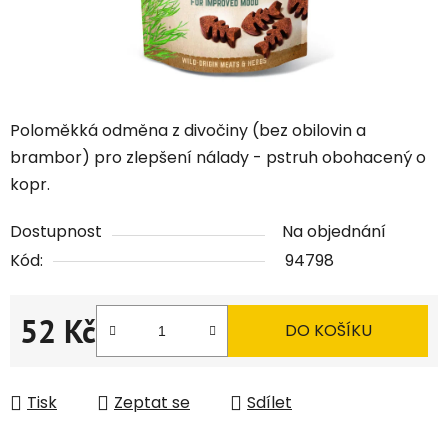
Poloměkká odměna z divočiny (bez obilovin a
brambor) pro zlepšení nálady - pstruh obohacený o
kopr.
Dostupnost
Na objednání
Kód:
94798
52 Kč
DO KOŠÍKU
Měrná cena:
Tisk
Zeptat se
Sdílet