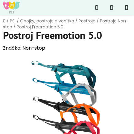
Přejít
Hledat
NÁKUP
na
obsah
KOŠÍK
Domů
/
PSI
/
Obojky, postroje a vodítka
/
Postroje
/
Postroje Non-
stop
/
Postroj Freemotion 5.0
Postroj Freemotion 5.0
Značka:
Non-stop