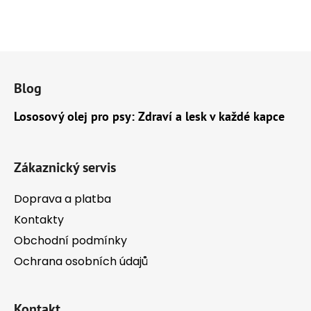
Z
á
Blog
p
a
Lososový olej pro psy: Zdraví a lesk v každé kapce
t
í
Zákaznický servis
Doprava a platba
Kontakty
Obchodní podmínky
Ochrana osobních údajů
Kontakt