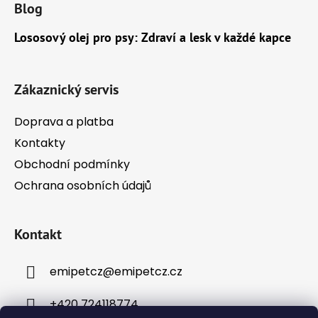
Blog
p
a
Lososový olej pro psy: Zdraví a lesk v každé kapce
t
í
Zákaznický servis
Doprava a platba
Kontakty
Obchodní podmínky
Ochrana osobních údajů
Kontakt
emipetcz
@
emipetcz.cz
+420 724118774