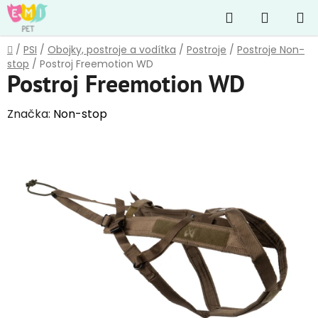
Přejít
Hledat
NÁKUP
na
obsah
KOŠÍK
Domů
/
PSI
/
Obojky, postroje a vodítka
/
Postroje
/
Postroje Non-
stop
/
Postroj Freemotion WD
Postroj Freemotion WD
Značka:
Non-stop