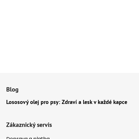
Z
á
Blog
p
a
Lososový olej pro psy: Zdraví a lesk v každé kapce
t
í
Zákaznický servis
Doprava a platba