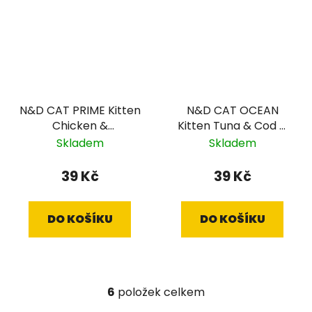
N&D CAT PRIME Kitten
N&D CAT OCEAN
Chicken &
Kitten Tuna & Cod &
Pomegranate 70g
Shrimp & Pumpkin
Skladem
Skladem
70g
39 Kč
39 Kč
DO KOŠÍKU
DO KOŠÍKU
6
položek celkem
O