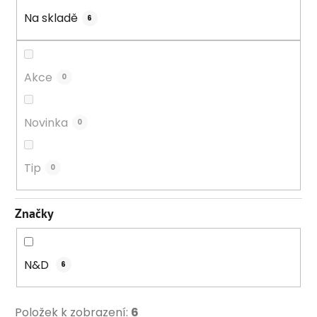
k
Na skladě
6
t
ů
Akce
0
Novinka
0
Tip
0
Značky
N&D
6
Položek k zobrazení:
6