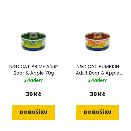
V
ý
p
i
s
p
r
N&D CAT PRIME Adult
N&D CAT PUMPKIN
o
Boar & Apple 70g
Adult Boar & Apple
d
70g
Skladem
Skladem
u
k
39 Kč
39 Kč
t
ů
DO KOŠÍKU
DO KOŠÍKU