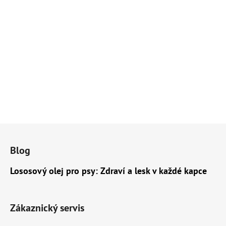
Z
á
Blog
p
a
Lososový olej pro psy: Zdraví a lesk v každé kapce
t
í
Zákaznický servis