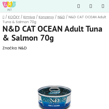
Přejít
Hledat
NÁKUP
na
obsah
KOŠÍK
Domů
/
KOČKY
/
Krmiva
/
Konzervy
/
N&D
/
N&D CAT OCEAN Adult
Tuna & Salmon 70g
N&D CAT OCEAN Adult Tuna
& Salmon 70g
Značka:
N&D