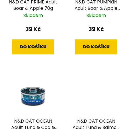
N&D CAT PRIME Adult
N&D CAT PUMPKIN
o
u
Boar & Apple 70g
Adult Boar & Apple
d
k
70g
Skladem
Skladem
u
t
k
ů
39 Kč
39 Kč
t
ů
DO KOŠÍKU
DO KOŠÍKU
N&D CAT OCEAN
N&D CAT OCEAN
Adult Tuna & Cod &
Adult Tuna & Salmon