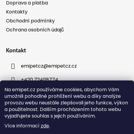
k
Doprava a platba
y
Kontakty
v
ý
Obchodní podmínky
p
Ochrana osobních údajů
i
s
u
Kontakt
emipetcz
@
emipetcz.cz
+420 724118774
Na emipet.cz používáme cookies, abychom Vám
umožnili pohodlné prohlížení webu a díky analýze
provozu webu neustále zlepšovali jeho funkce, výkon
a použitelnost. Dalším procházením tohoto webu
vyjadřujete souhlas s jejich používáním.
Instagram
Více informací
zde
.