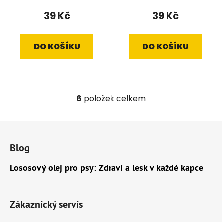
70g
39 Kč
39 Kč
DO KOŠÍKU
DO KOŠÍKU
6
položek celkem
O
v
l
Z
á
á
d
Blog
p
a
a
Lososový olej pro psy: Zdraví a lesk v každé kapce
c
t
í
í
p
r
Zákaznický servis
v