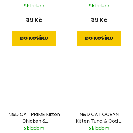
Shrimp & Pumpkin
70g
Skladem
Skladem
70g
39 Kč
39 Kč
DO KOŠÍKU
DO KOŠÍKU
N&D CAT PRIME Kitten
N&D CAT OCEAN
Chicken &
Kitten Tuna & Cod &
Pomegranate 70g
Shrimp & Pumpkin
Skladem
Skladem