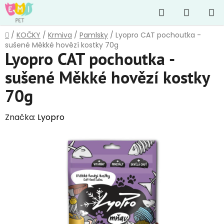
Přejít
Hledat
NÁKUP
na
obsah
KOŠÍK
Domů
/
KOČKY
/
Krmiva
/
Pamlsky
/
Lyopro CAT pochoutka -
sušené Měkké hovězí kostky 70g
Lyopro CAT pochoutka -
sušené Měkké hovězí kostky
70g
Značka:
Lyopro