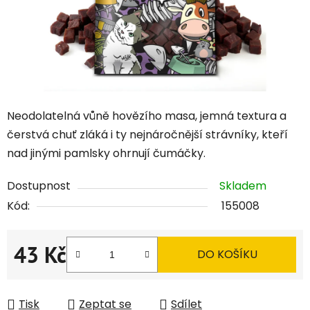
Neodolatelná vůně hovězího masa, jemná textura a
čerstvá chuť zláká i ty nejnáročnější strávníky, kteří
nad jinými pamlsky ohrnují čumáčky.
Dostupnost
Skladem
Kód:
155008
43 Kč
DO KOŠÍKU
Měrná cena:
Tisk
Zeptat se
Sdílet