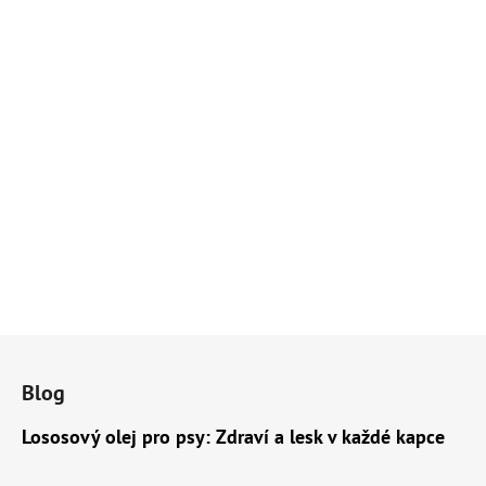
Z
á
Blog
p
a
Lososový olej pro psy: Zdraví a lesk v každé kapce
t