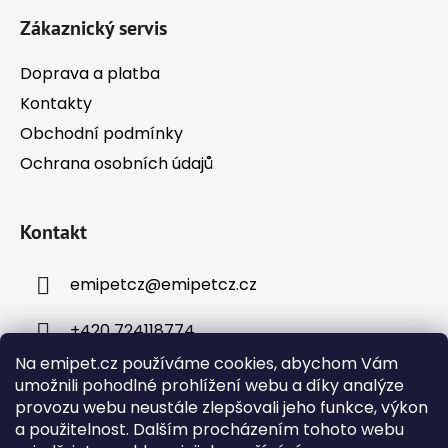
í
Zákaznický servis
Doprava a platba
Kontakty
Obchodní podmínky
Ochrana osobních údajů
Kontakt
emipetcz
@
emipetcz.cz
+420 724118774
Na emipet.cz používáme cookies, abychom Vám
umožnili pohodlné prohlížení webu a díky analýze
provozu webu neustále zlepšovali jeho funkce, výkon
a použitelnost. Dalším procházením tohoto webu