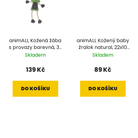
animALL Kožená žába
animALL Kožený baby
s provazy barevná, 33
žralok natural, 22x10
cm
cm
Skladem
Skladem
139 Kč
89 Kč
DO KOŠÍKU
DO KOŠÍKU