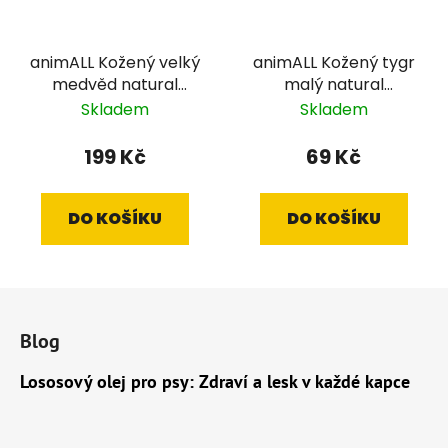
animALL Kožený velký
animALL Kožený tygr
medvěd natural
malý natural
podložený plstí, 35x22
podložený plstí, 9x20
Skladem
Skladem
cm
cm
199 Kč
69 Kč
DO KOŠÍKU
DO KOŠÍKU
Z
á
Blog
p
a
Lososový olej pro psy: Zdraví a lesk v každé kapce
t
í