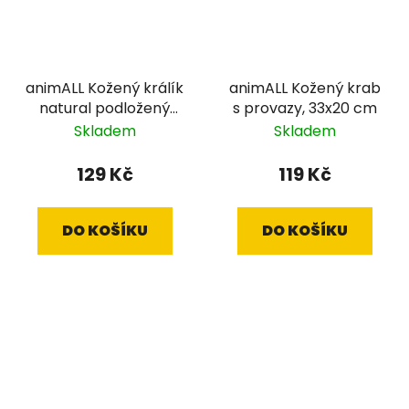
animALL Kožený králík
animALL Kožený krab
natural podložený
s provazy, 33x20 cm
plstí, 18x11 cm
Skladem
Skladem
129 Kč
119 Kč
DO KOŠÍKU
DO KOŠÍKU