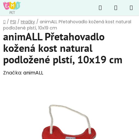
Přejít
Hledat
NÁKUP
na
obsah
KOŠÍK
Domů
/
PSI
/
Hračky
/
animALL Přetahovadlo kožená kost natural
podložené plstí, 10x19 cm
animALL Přetahovadlo
kožená kost natural
podložené plstí, 10x19 cm
Značka:
animALL