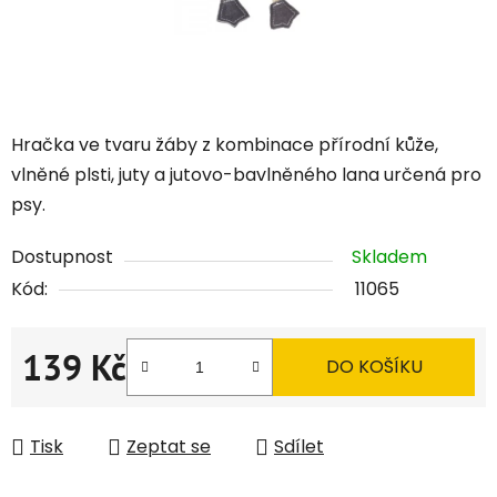
Hračka ve tvaru žáby z kombinace přírodní kůže,
vlněné plsti, juty a jutovo-bavlněného lana určená pro
psy.
Dostupnost
Skladem
Kód:
11065
139 Kč
DO KOŠÍKU
Měrná cena:
Tisk
Zeptat se
Sdílet