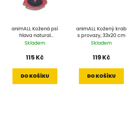
animALL Kožená psí
animALL Kožený krab
hlava natural
s provazy, 33x20 cm
podložená plstí, 11x11,5
Skladem
Skladem
cm
115 Kč
119 Kč
DO KOŠÍKU
DO KOŠÍKU