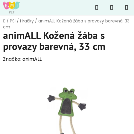
Přejít
Hledat
NÁKUP
na
obsah
KOŠÍK
Domů
/
PSI
/
Hračky
/
animALL Kožená žába s provazy barevná, 33
cm
animALL Kožená žába s
provazy barevná, 33 cm
Značka:
animALL