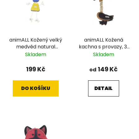
animALL Kožený velký
animALL Kožená
medvěd natural
kachna s provazy, 31
podložený plstí, 35x22
cm
Skladem
Skladem
cm
199 Kč
149 Kč
od
DO KOŠÍKU
DETAIL