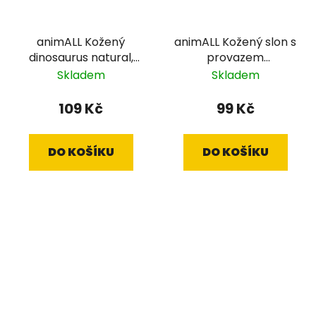
animALL Kožený
animALL Kožený slon s
dinosaurus natural,
provazem
20x18 cm
přetahovadlo, 26,5
Skladem
Skladem
cm
109 Kč
99 Kč
DO KOŠÍKU
DO KOŠÍKU