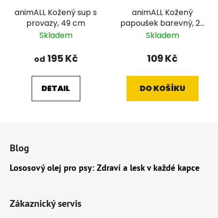
animALL Kožený sup s
animALL Kožený
provazy, 49 cm
papoušek barevný, 22
cm
Skladem
Skladem
195 Kč
109 Kč
od
DETAIL
DO KOŠÍKU
Z
á
Blog
p
a
Lososový olej pro psy: Zdraví a lesk v každé kapce
t
í
Zákaznický servis