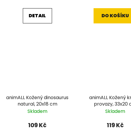
DETAIL
DO KOŠÍKU
animALL Kožený dinosaurus
animALL Kožený k
natural, 20x18 cm
provazy, 33x20
Skladem
Skladem
109 Kč
119 Kč