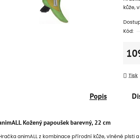
kůže, v
Dostu
Kód:
10
Měrná
Tisk
Popis
Di
animALL Kožený papoušek barevný, 22 cm
Hračka animALL z kombinace přírodní kůže, vlněné plsti a 