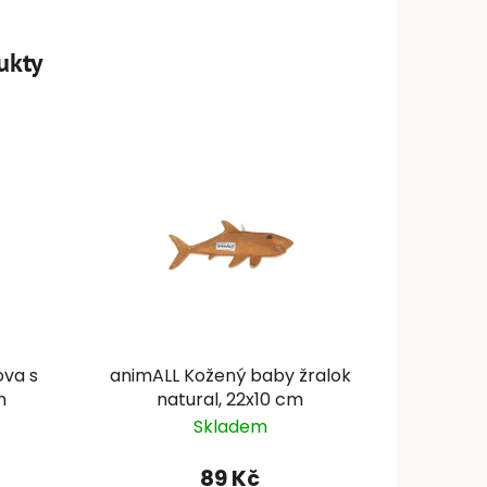
ukty
ova s
animALL Kožený baby žralok
m
natural, 22x10 cm
Skladem
89 Kč