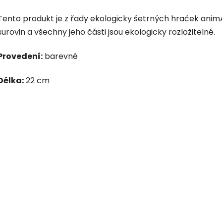
Tento produkt je z řady ekologicky šetrných hraček animA
surovin a všechny jeho části jsou ekologicky rozložitelné.
Provedení:
barevné
Délka:
22 cm