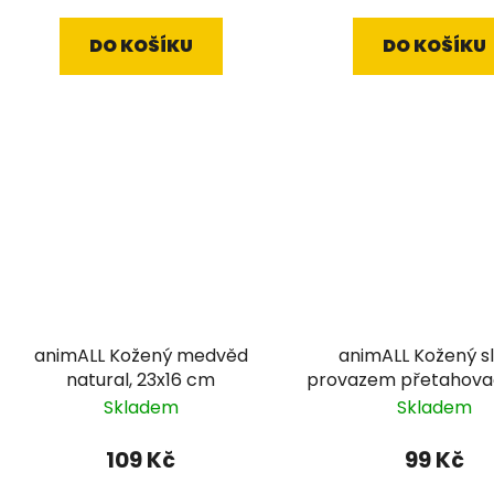
DO KOŠÍKU
DO KOŠÍKU
animALL Kožený medvěd
animALL Kožený sl
natural, 23x16 cm
provazem přetahovad
cm
Skladem
Skladem
109 Kč
99 Kč