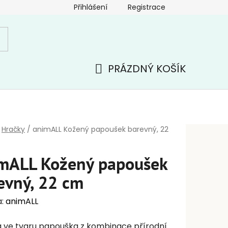
Přihlášení
Registrace
PRÁZDNÝ KOŠÍK
NÁKUPNÍ
KOŠÍK
Hračky
/
animALL Kožený papoušek barevný, 22
mALL Kožený papoušek
evný, 22 cm
a:
animALL
 ve tvaru papouška z kombinace přírodní