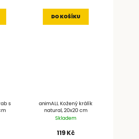
DO KOŠÍKU
rab s
animALL Kožený králík
 cm
natural, 20x20 cm
Skladem
119 Kč