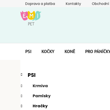
Přejít
Doprava a platba
Kontakty
Obchodní
na
obsah
PSI
KOČKY
KONĚ
PRO PÁNÍČK
P
K
Přeskočit
PSI
a
kategorie
o
t
s
Krmiva
e
t
g
Pamlsky
r
o
a
r
Hračky
i