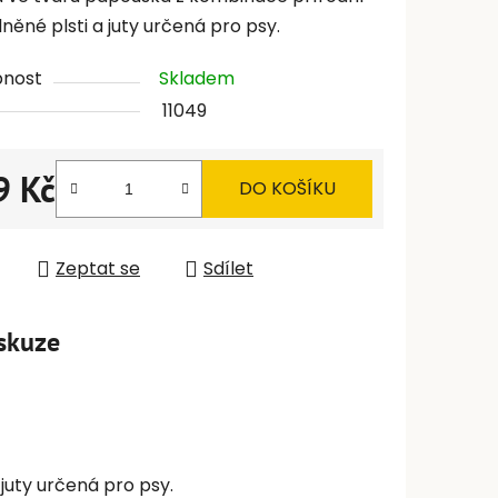
lněné plsti a juty určená pro psy.
pnost
Skladem
11049
9 Kč
DO KOŠÍKU
 cena:
Zeptat se
Sdílet
skuze
juty určená pro psy.