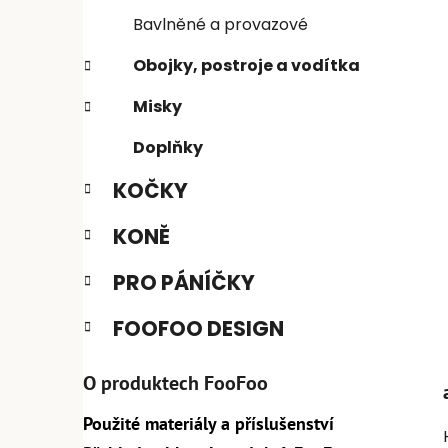
n
e
n
Bavlněné a provazové
í
Obojky, postroje a vodítka
p
a
Misky
n
Doplňky
e
l
KOČKY
KONĚ
PRO PÁNÍČKY
FOOFOO DESIGN
O produktech FooFoo
Použité materiály a příslušenství