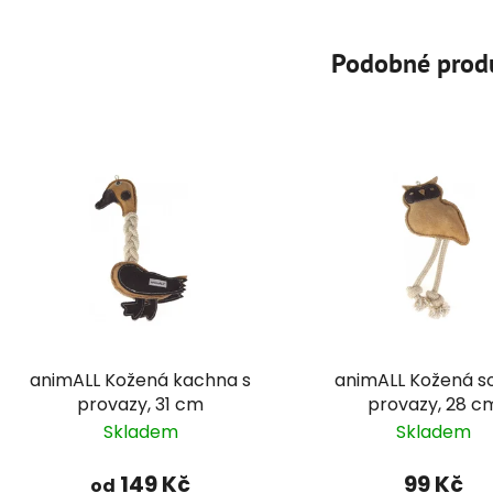
Podobné prod
animALL Kožená kachna s
animALL Kožená s
provazy, 31 cm
provazy, 28 c
Skladem
Skladem
149 Kč
99 Kč
od