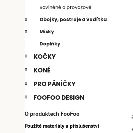
n
e
n
Bavlněné a provazové
í
Obojky, postroje a vodítka
p
a
Misky
n
Doplňky
e
l
KOČKY
KONĚ
PRO PÁNÍČKY
FOOFOO DESIGN
O produktech FooFoo
Použité materiály a příslušenství