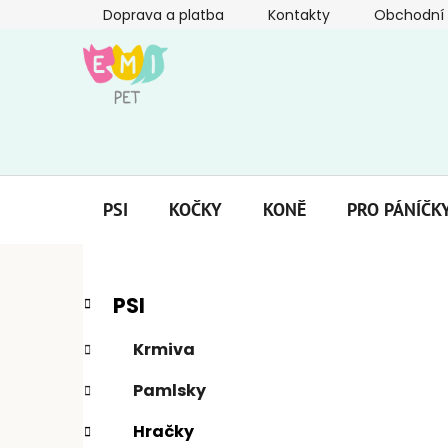
Přejít
Doprava a platba
Kontakty
Obchodní
na
obsah
PSI
KOČKY
KONĚ
PRO PÁNÍČK
P
K
Přeskočit
PSI
a
kategorie
o
t
s
Krmiva
e
t
g
Pamlsky
r
o
a
r
Hračky
i