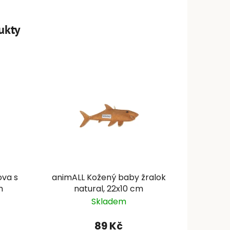
ukty
ova s
animALL Kožený baby žralok
m
natural, 22x10 cm
Skladem
89 Kč