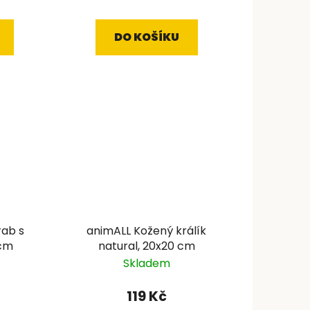
DO KOŠÍKU
rab s
animALL Kožený králík
 cm
natural, 20x20 cm
Skladem
119 Kč