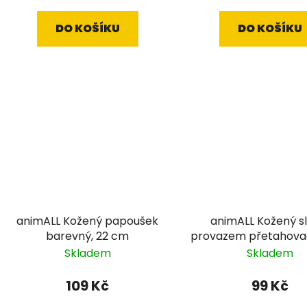
DO KOŠÍKU
DO KOŠÍKU
animALL Kožený papoušek
animALL Kožený sl
barevný, 22 cm
provazem přetahovad
cm
Skladem
Skladem
109 Kč
99 Kč