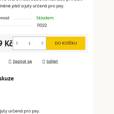
lněné plsti a juty určená pro psy.
pnost
Skladem
11022
9 Kč
DO KOŠÍKU
 cena:
Zeptat se
Sdílet
skuze
juty určená pro psy.