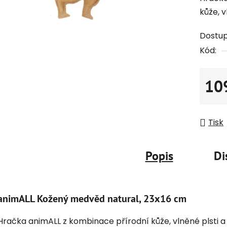
kůže, v
Dostu
Kód:
10
Měrná
Tisk
Popis
Di
animALL Kožený medvěd natural, 23x16 cm
Hračka animALL z kombinace přírodní kůže, vlněné plsti a 