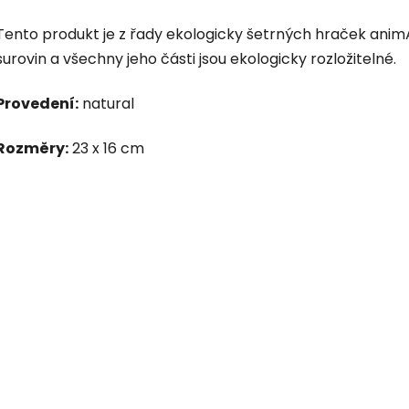
Tento produkt je z řady ekologicky šetrných hraček animA
surovin a všechny jeho části jsou ekologicky rozložitelné.
Provedení:
natural
Rozměry:
23 x 16 cm