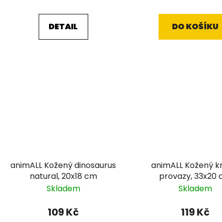
DETAIL
DO KOŠÍKU
animALL Kožený dinosaurus
animALL Kožený k
natural, 20x18 cm
provazy, 33x20
Skladem
Skladem
109 Kč
119 Kč