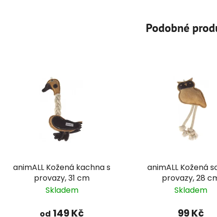
Podobné prod
animALL Kožená kachna s
animALL Kožená s
provazy, 31 cm
provazy, 28 c
Skladem
Skladem
149 Kč
99 Kč
od