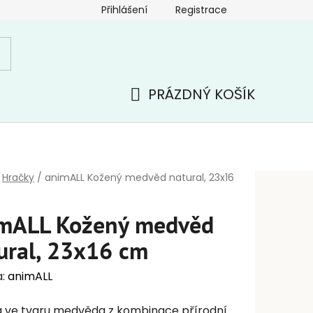
Přihlášení
Registrace
PRÁZDNÝ KOŠÍK
NÁKUPNÍ
KOŠÍK
Hračky
/
animALL Kožený medvěd natural, 23x16
mALL Kožený medvěd
ural, 23x16 cm
a:
animALL
 ve tvaru medvěda z kombinace přírodní