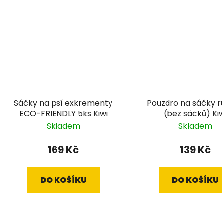
Sáčky na psí exkrementy
Pouzdro na sáčky 
ECO-FRIENDLY 5ks Kiwi
(bez sáčků) Ki
Skladem
Skladem
169 Kč
139 Kč
DO KOŠÍKU
DO KOŠÍKU
O