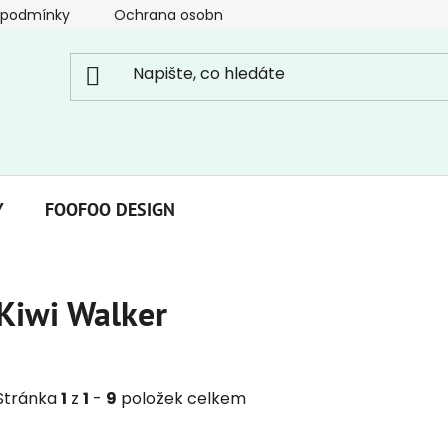
 podmínky
Ochrana osobních údajů
Y
FOOFOO DESIGN
Kiwi Walker
Stránka
1
z
1
-
9
položek celkem