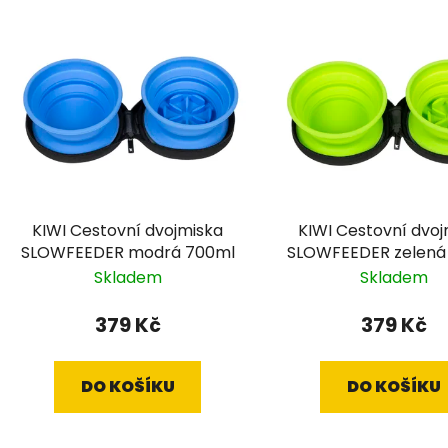
V
ý
p
s
p
r
o
d
KIWI Cestovní dvojmiska
KIWI Cestovní dvoj
u
SLOWFEEDER modrá 700ml
SLOWFEEDER zelená
k
Skladem
Skladem
t
ů
379 Kč
379 Kč
DO KOŠÍKU
DO KOŠÍKU