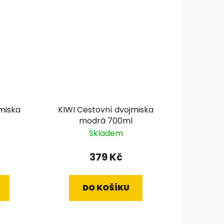
miska
KIWI Cestovní dvojmiska
modrá 700ml
Skladem
379 Kč
DO KOŠÍKU