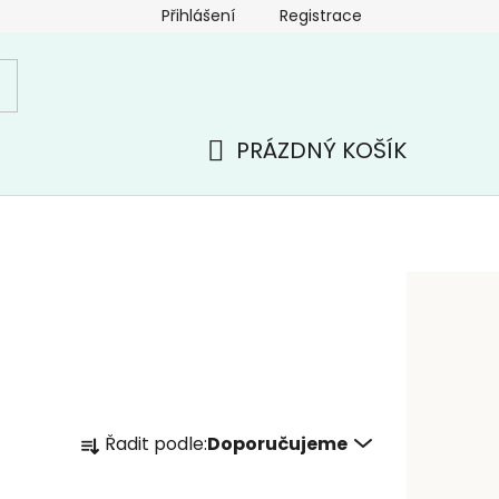
Přihlášení
Registrace
PRÁZDNÝ KOŠÍK
NÁKUPNÍ
KOŠÍK
Ř
Řadit podle:
Doporučujeme
a
z