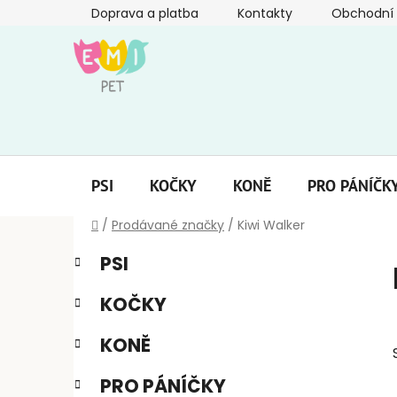
Přejít
Doprava a platba
Kontakty
Obchodní
na
obsah
PSI
KOČKY
KONĚ
PRO PÁNÍČK
Domů
/
Prodávané značky
/
Kiwi Walker
P
K
Přeskočit
PSI
a
kategorie
o
t
s
KOČKY
e
t
g
r
KONĚ
o
a
r
PRO PÁNÍČKY
i
n