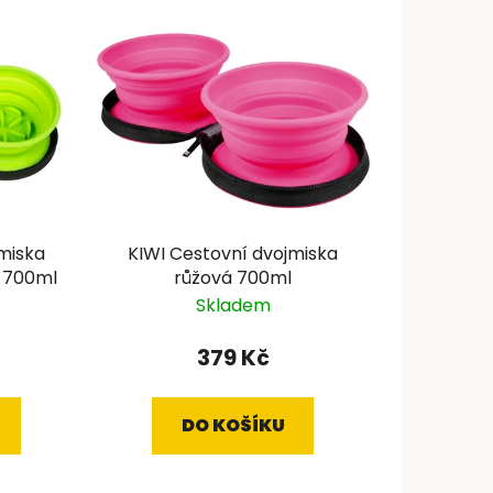
e
n
í
p
r
o
d
u
k
miska
KIWI Cestovní dvojmiska
t
 700ml
růžová 700ml
ů
Skladem
379 Kč
DO KOŠÍKU