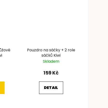
růžové
Pouzdro na sáčky + 2 role
wi
sáčků Kiwi
Skladem
159 Kč
DETAIL