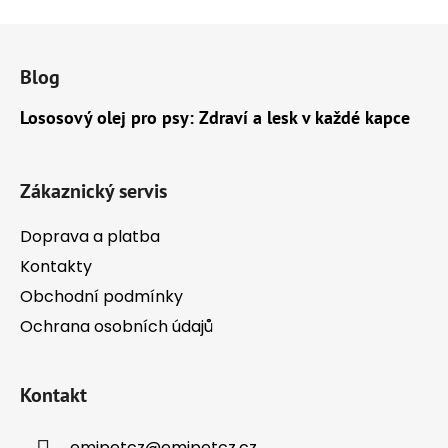
Z
á
Blog
p
a
Lososový olej pro psy: Zdraví a lesk v každé kapce
t
í
Zákaznický servis
Doprava a platba
Kontakty
Obchodní podmínky
Ochrana osobních údajů
Kontakt
emipetcz
@
emipetcz.cz