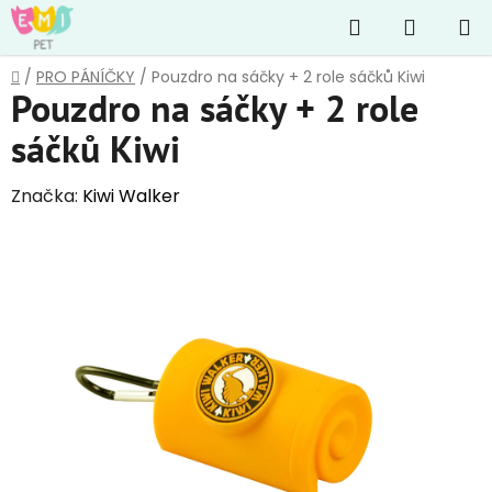
Přejít
Hledat
NÁKUP
na
obsah
KOŠÍK
Domů
/
PRO PÁNÍČKY
/
Pouzdro na sáčky + 2 role sáčků Kiwi
Pouzdro na sáčky + 2 role
sáčků Kiwi
Značka:
Kiwi Walker