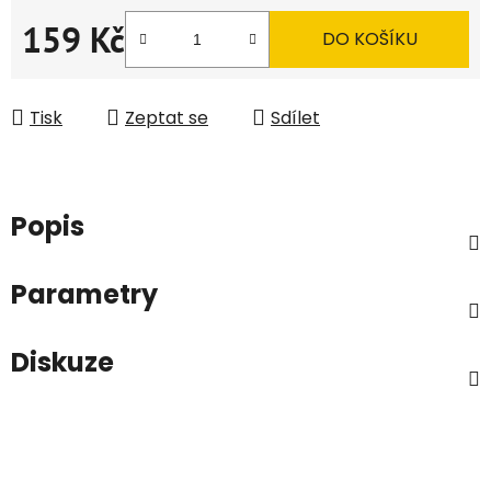
159 Kč
DO KOŠÍKU
Měrná cena:
Tisk
Zeptat se
Sdílet
Popis
Parametry
Diskuze