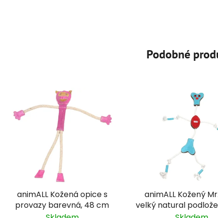
Podobné prod
animALL Kožená opice s
animALL Kožený Mr
provazy barevná, 48 cm
velký natural podložen
60x35 cm
Skladem
Skladem