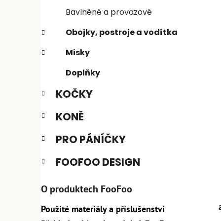
n
e
n
Bavlněné a provazové
í
Obojky, postroje a vodítka
p
a
Misky
n
Doplňky
e
l
KOČKY
KONĚ
PRO PÁNÍČKY
FOOFOO DESIGN
O produktech FooFoo
Použité materiály a příslušenství