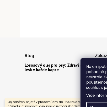
Z
á
Blog
Zákaz
p
a
Lososový olej pro psy: Zdraví a
Dopra
Na emipet.
t
lesk v každé kapce
pohodlné p
Konta
í
neustále zl
Obcho
použitelno
souhlas s j
Ochra
Více infor
Objednávky přijaté v pracovní dny do 12:00 budou odeslány
následující pracovní den, pokud je zboží skladem. Děkujeme za