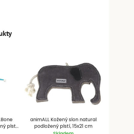
ukty
.Bone
animALL Kožený slon natural
ý plstí,
podložený plstí, 15x21 cm
Skladem