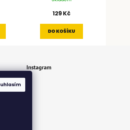
129 Kč
DO KOŠÍKU
Instagram
z.cz
ouhlasím