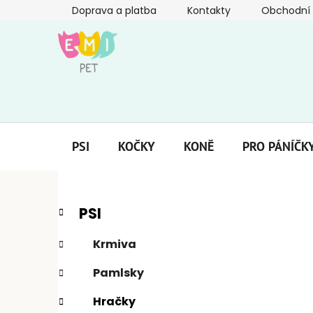
Přejít
Doprava a platba
Kontakty
Obchodní
na
obsah
PSI
KOČKY
KONĚ
PRO PÁNÍČK
P
K
Přeskočit
PSI
a
kategorie
o
t
s
Krmiva
e
t
g
Pamlsky
r
o
a
r
Hračky
i