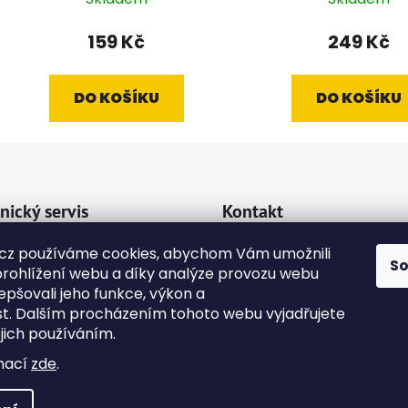
159 Kč
249 Kč
DO KOŠÍKU
DO KOŠÍKU
nický servis
Kontakt
va a platba
cz používáme cookies, abychom Vám umožnili
emipetcz
@
emipetc
S
rohlížení webu a díky analýze provozu webu
kty
epšovali jeho funkce, výkon a
+420 724118774
dní podmínky
st. Dalším procházením tohoto webu vyjadřujete
ejich používáním.
na osobních údajů
mací
zde
.