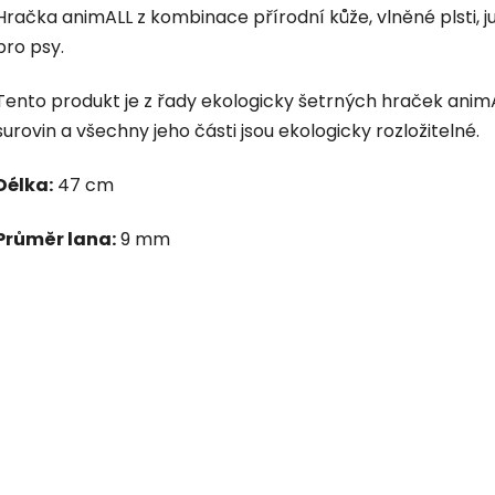
Hračka animALL z kombinace přírodní kůže, vlněné plsti, 
pro psy.
Tento produkt je z řady ekologicky šetrných hraček animA
surovin a všechny jeho části jsou ekologicky rozložitelné.
Délka:
47 cm
Průměr lana:
9 mm