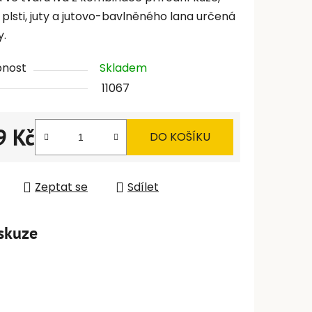
 plsti, juty a jutovo-bavlněného lana určená
y.
pnost
Skladem
11067
9 Kč
DO KOŠÍKU
 cena:
Zeptat se
Sdílet
skuze