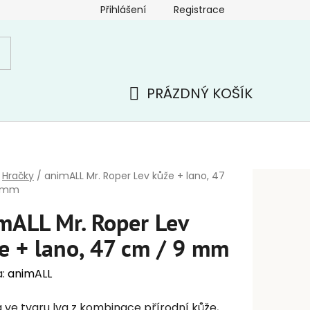
Přihlášení
Registrace
PRÁZDNÝ KOŠÍK
NÁKUPNÍ
KOŠÍK
Hračky
/
animALL Mr. Roper Lev kůže + lano, 47
9 mm
mALL Mr. Roper Lev
e + lano, 47 cm / 9 mm
a:
animALL
 ve tvaru lva z kombinace přírodní kůže,