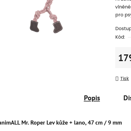
vlněné
pro ps
Dostu
Kód:
17
Měrná
Tisk
Popis
Di
animALL Mr. Roper Lev kůže + lano, 47 cm / 9 mm