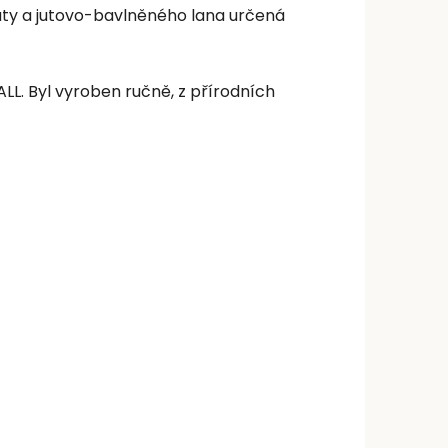
juty a jutovo-bavlněného lana určená
LL. Byl vyroben ručně, z přírodních