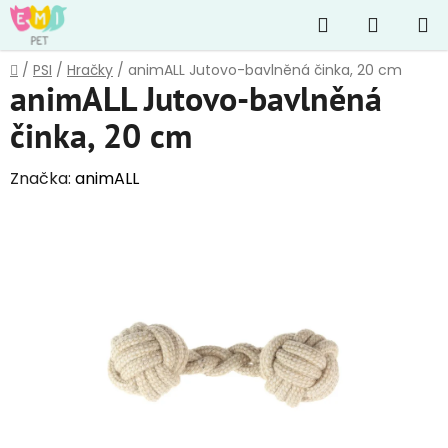
Přejít
Hledat
NÁKUP
na
obsah
KOŠÍK
Domů
/
PSI
/
Hračky
/
animALL Jutovo-bavlněná činka, 20 cm
animALL Jutovo-bavlněná
činka, 20 cm
Značka:
animALL