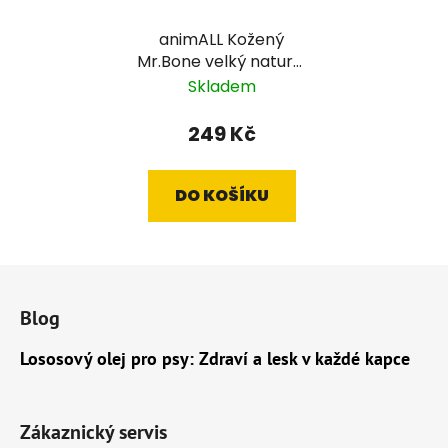
animALL Kožený
Mr.Bone velký natural
podložený plstí, 60x35
Skladem
cm
249 Kč
DO KOŠÍKU
Z
á
Blog
p
a
Lososový olej pro psy: Zdraví a lesk v každé kapce
t
í
Zákaznický servis