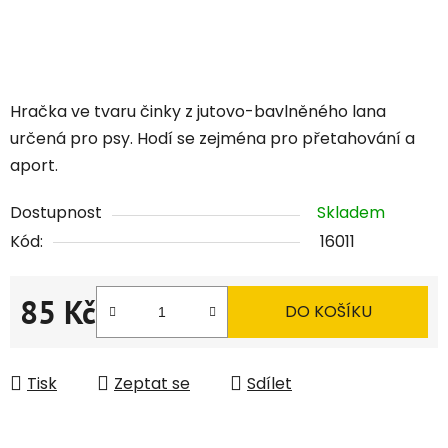
Hračka ve tvaru činky z
jutovo-bavlněného lana
určená pro psy. Hodí se zejména pro přetahování a
aport.
Dostupnost
Skladem
Kód:
16011
85 Kč
DO KOŠÍKU
Měrná cena:
Tisk
Zeptat se
Sdílet