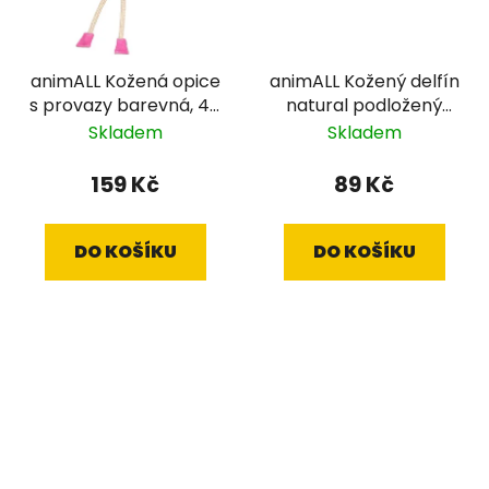
animALL Kožená opice
animALL Kožený delfín
s provazy barevná, 48
natural podložený
cm
plstí, 12,5x14 cm
Skladem
Skladem
159 Kč
89 Kč
DO KOŠÍKU
DO KOŠÍKU