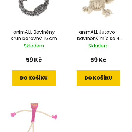
animALL Bavlněný
animALL Jutovo-
kruh barevný, 15 cm
bavlněný míč se 4
uzly, 15 cm
Skladem
Skladem
59 Kč
59 Kč
DO KOŠÍKU
DO KOŠÍKU