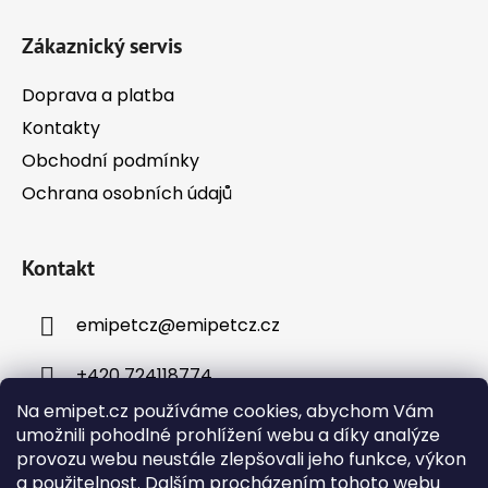
í
Zákaznický servis
Doprava a platba
Kontakty
Obchodní podmínky
Ochrana osobních údajů
Kontakt
emipetcz
@
emipetcz.cz
+420 724118774
Na emipet.cz používáme cookies, abychom Vám
umožnili pohodlné prohlížení webu a díky analýze
provozu webu neustále zlepšovali jeho funkce, výkon
a použitelnost. Dalším procházením tohoto webu