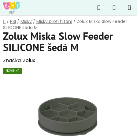
Přejít
Hledat
NÁKUP
na
obsah
KOŠÍK
Domů
/
PSI
/
Misky
/
Misky proti hltání
/
Zolux Miska Slow Feeder
SILICONE šedá M
Zolux Miska Slow Feeder
SILICONE šedá M
Značka:
Zolux
NOVINKA