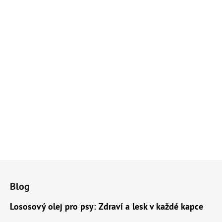
Z
á
Blog
p
a
Lososový olej pro psy: Zdraví a lesk v každé kapce
t