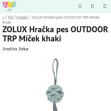
Přejít
Hledat
NÁKUP
na
obsah
KOŠÍK
Domů
/
PSI
/
Hračky
/
ZOLUX Hračka pes OUTDOOR TRP Míček
khaki
ZOLUX Hračka pes OUTDOOR
TRP Míček khaki
Značka:
Zolux