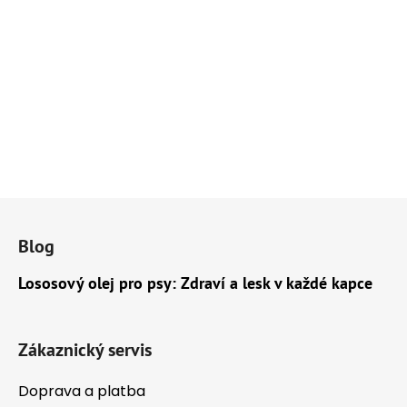
Z
á
Blog
p
a
Lososový olej pro psy: Zdraví a lesk v každé kapce
t
í
Zákaznický servis
Doprava a platba