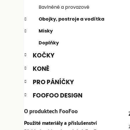
n
e
n
Bavlněné a provazové
í
Obojky, postroje a vodítka
p
a
Misky
n
Doplňky
e
l
KOČKY
KONĚ
PRO PÁNÍČKY
FOOFOO DESIGN
O produktech FooFoo
Použité materiály a příslušenství