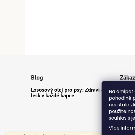
Z
á
Blog
Zákaz
p
a
Lososový olej pro psy: Zdraví a
Dopra
Na emipet.
t
lesk v každé kapce
pohodlné p
Konta
í
neustále zl
Obcho
použitelno
souhlas s j
Ochra
Více infor