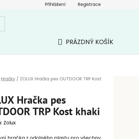
Přihlášení
Registrace
PRÁZDNÝ KOŠÍK
NÁKUPNÍ
KOŠÍK
Hračky
/
ZOLUX Hračka pes OUTDOOR TRP Kost
UX Hračka pes
DOOR TRP Kost khaki
a:
Zolux
ní hračka z odolného plastu pro všechny