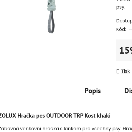
psy.
Dostu
Kód:
15
Měrná
Tisk
Popis
Di
ZOLUX Hračka pes OUTDOOR TRP Kost khaki
Zábavná venkovní hračka s lankem pro všechny psy. Hračk