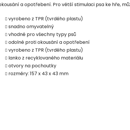
okousání a opotřebení. Pro větší stimulaci psa ke hře, m
vyrobeno z TPR (tvrdého plastu)
snadno omyvatelný
vhodné pro všechny typy psů
odolné proti okousání a opotřebení
vyrobeno z TPR (tvrdého plastu)
lanko z recyklovaného materiálu
otvory na pochoutky
rozměry: 157 x 43 x 43 mm