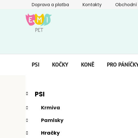
Přejít
Doprava a platba
Kontakty
Obchodní
na
obsah
PSI
KOČKY
KONĚ
PRO PÁNÍČK
P
K
Přeskočit
PSI
a
kategorie
o
t
s
Krmiva
e
t
g
Pamlsky
r
o
a
r
Hračky
i