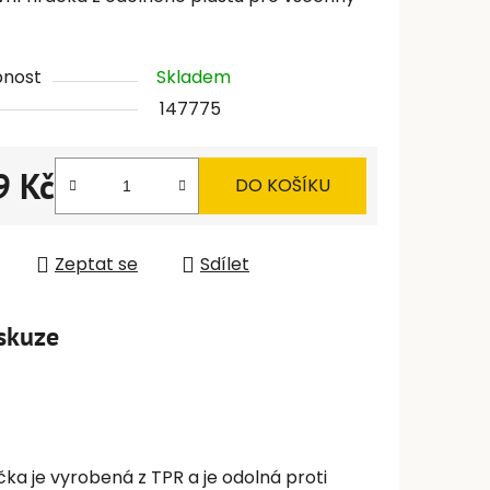
pnost
Skladem
147775
9 Kč
DO KOŠÍKU
 cena:
Zeptat se
Sdílet
skuze
a je vyrobená z TPR a je odolná proti