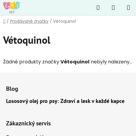
Přejít
Hledat
NÁKUP
na
obsah
KOŠÍK
Domů
/
Prodávané značky
/
Vétoquinol
Vétoquinol
Žádné produkty značky
Vétoquinol
nebyly nalezeny...
Z
á
Blog
p
a
Lososový olej pro psy: Zdraví a lesk v každé kapce
t
í
Zákaznický servis