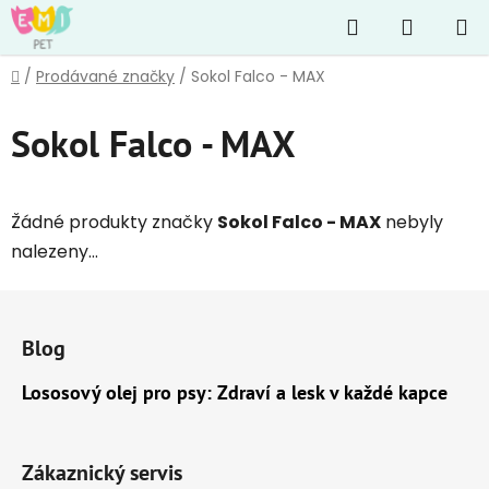
Přejít
Hledat
NÁKUP
na
obsah
KOŠÍK
Domů
/
Prodávané značky
/
Sokol Falco - MAX
Sokol Falco - MAX
Žádné produkty značky
Sokol Falco - MAX
nebyly
nalezeny...
Z
á
Blog
p
a
Lososový olej pro psy: Zdraví a lesk v každé kapce
t
í
Zákaznický servis