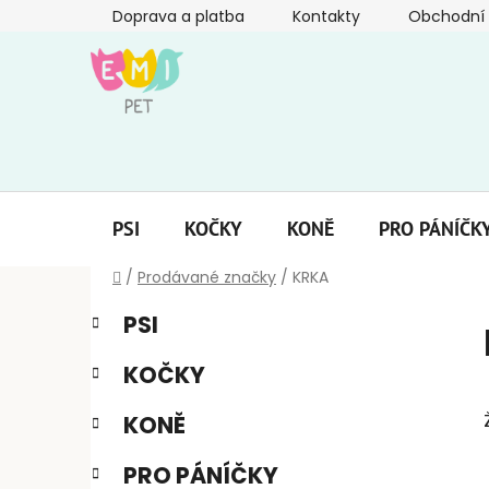
Přejít
Doprava a platba
Kontakty
Obchodní
na
obsah
PSI
KOČKY
KONĚ
PRO PÁNÍČK
Domů
/
Prodávané značky
/
KRKA
P
K
Přeskočit
PSI
a
kategorie
o
t
s
KOČKY
e
t
g
r
KONĚ
o
a
r
PRO PÁNÍČKY
i
n