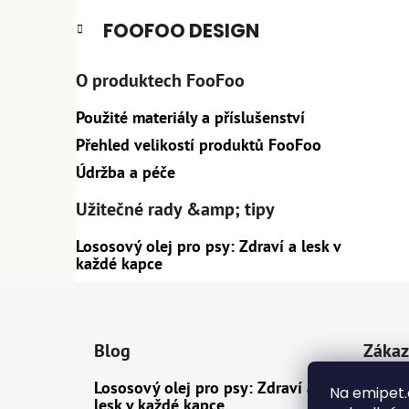
e
n
FOOFOO DESIGN
í
p
O produktech FooFoo
a
n
Použité materiály a příslušenství
e
Přehled velikostí produktů FooFoo
l
Údržba a péče
Užitečné rady &amp; tipy
Lososový olej pro psy: Zdraví a lesk v
každé kapce
Z
á
Blog
Zákaz
p
a
Lososový olej pro psy: Zdraví a
Dopra
Na emipet.
t
lesk v každé kapce