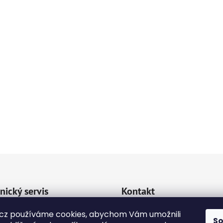
nický servis
Kontakt
va a platba
cz používáme cookies, abychom Vám umožnili
emipetcz
@
emipetc
S