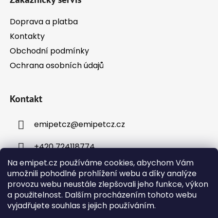
v
k
Doprava a platba
y
Kontakty
v
ý
Obchodní podmínky
p
Ochrana osobních údajů
i
s
u
Kontakt
emipetcz
@
emipetcz.cz
+420 724118774
Na emipet.cz používáme cookies, abychom Vám
umožnili pohodlné prohlížení webu a díky analýze
provozu webu neustále zlepšovali jeho funkce, výkon
a použitelnost. Dalším procházením tohoto webu
vyjadřujete souhlas s jejich používáním.
Instagram