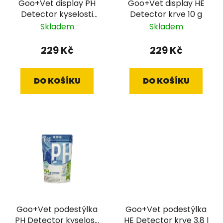
Goo+Vet display PH
Goo+Vet display HE
o
u
Detector kyselosti
Detector krve 10 g
d
k
moči 10 g
Skladem
Skladem
u
t
k
ů
229 Kč
229 Kč
t
ů
DO KOŠÍKU
DO KOŠÍKU
Goo+Vet podestýlka
Goo+Vet podestýlka
PH Detector kyselosti
HE Detector krve 3,8 l