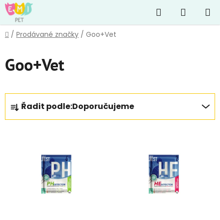
Přejít
Hledat
NÁKUP
na
obsah
KOŠÍK
Domů
/
Prodávané značky
/
Goo+Vet
Goo+Vet
Ř
Řadit podle:
Doporučujeme
a
z
V
e
ý
n
p
í
i
p
s
r
p
o
r
d