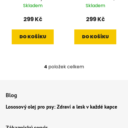
moči 3,8 l
Skladem
Skladem
299 Kč
299 Kč
DO KOŠÍKU
DO KOŠÍKU
4
položek celkem
O
v
l
Z
á
á
d
Blog
p
a
a
Lososový olej pro psy: Zdraví a lesk v každé kapce
c
t
í
í
p
r
Zákaznický servis