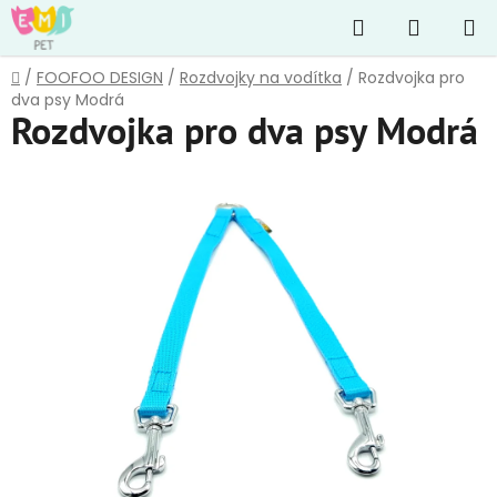
Přejít
Hledat
NÁKUP
na
obsah
KOŠÍK
Domů
/
FOOFOO DESIGN
/
Rozdvojky na vodítka
/
Rozdvojka pro
dva psy Modrá
Rozdvojka pro dva psy Modrá