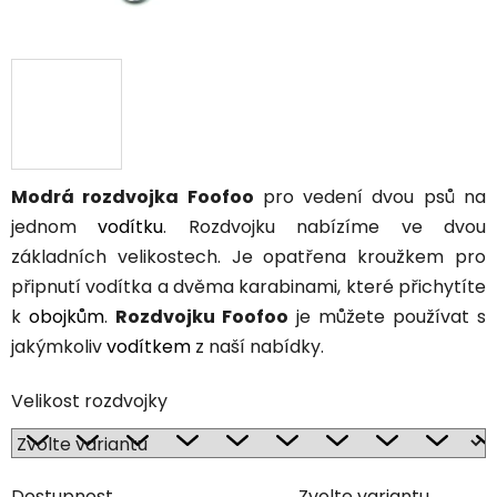
Modrá rozdvojka Foofoo
pro vedení dvou psů na
jednom
vodítku
. Rozdvojku nabízíme ve dvou
základních velikostech. Je opatřena kroužkem pro
připnutí vodítka a dvěma karabinami, které přichytíte
k
obojkům
.
Rozdvojku Foofoo
je můžete používat s
jakýmkoliv
vodítkem
z naší nabídky.
Velikost rozdvojky
Dostupnost
Zvolte variantu