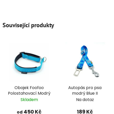
Související produkty
Obojek Foofoo
Autopás pro psa
Polostahovací Modrý
modrý Blue II
Skladem
Na dotaz
450 Kč
189 Kč
od