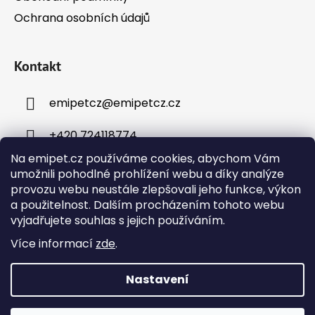
Ochrana osobních údajů
Kontakt
emipetcz
@
emipetcz.cz
+420 724118774
Na emipet.cz používáme cookies, abychom Vám
umožnili pohodlné prohlížení webu a díky analýze
provozu webu neustále zlepšovali jeho funkce, výkon
a použitelnost. Dalším procházením tohoto webu
vyjadřujete souhlas s jejich používáním.
Instagram
Více informací
zde
.
Nastavení
Vytvořil Shoptet
Objednávky přijaté v pracovní dny do 12:00 budou
Copyright 2026
Emipet – chovatelské potřeby