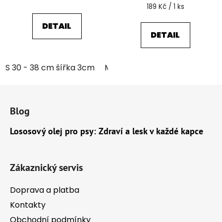
Měrná
189 Kč / 1 ks
cena:
DETAIL
DETAIL
S 30 - 38 cm šířka 3cm
M 35 - 46 cm šířka 3cm
Z
á
Blog
p
a
Lososový olej pro psy: Zdraví a lesk v každé kapce
t
í
Zákaznický servis
Doprava a platba
Kontakty
Obchodní podmínky