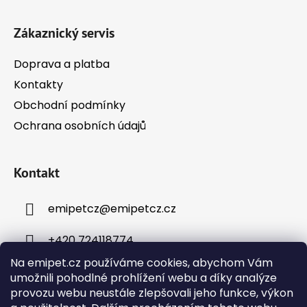
í
Zákaznický servis
Doprava a platba
Kontakty
Obchodní podmínky
Ochrana osobních údajů
Kontakt
emipetcz
@
emipetcz.cz
+420 724118774
Na emipet.cz používáme cookies, abychom Vám
umožnili pohodlné prohlížení webu a díky analýze
provozu webu neustále zlepšovali jeho funkce, výkon