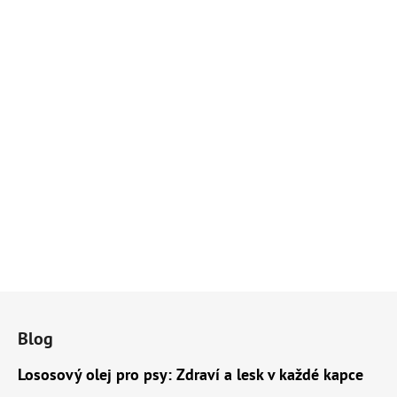
Z
á
Blog
p
a
Lososový olej pro psy: Zdraví a lesk v každé kapce
t