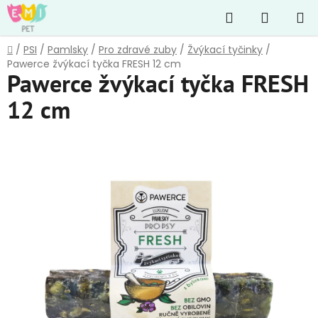
Přejít
Hledat
NÁKUP
na
obsah
KOŠÍK
Domů
/
PSI
/
Pamlsky
/
Pro zdravé zuby
/
Žvýkací tyčinky
/
Pawerce žvýkací tyčka FRESH 12 cm
Pawerce žvýkací tyčka FRESH
12 cm