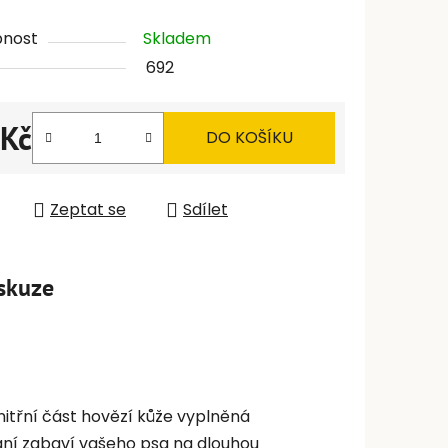
pnost
Skladem
692
 Kč
DO KOŠÍKU
 cena:
Zeptat se
Sdílet
skuze
nitřní část hovězí kůže vyplněná
kání zabaví vašeho psa na dlouhou