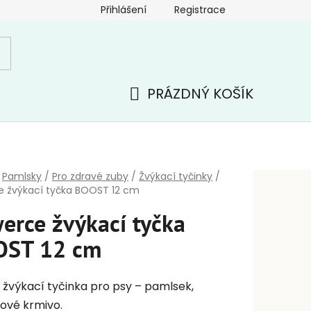
Přihlášení
Registrace
PRÁZDNÝ KOŠÍK
NÁKUPNÍ
KOŠÍK
Pamlsky
/
Pro zdravé zuby
/
Žvýkací tyčinky
/
e žvýkací tyčka BOOST 12 cm
erce žvýkací tyčka
OST 12 cm
 žvýkací tyčinka pro psy – pamlsek,
ové krmivo.