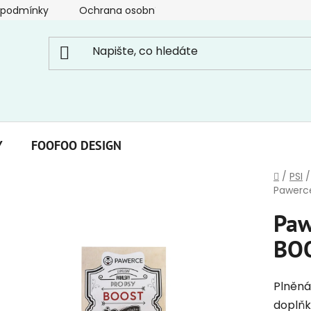
 podmínky
Ochrana osobních údajů
Y
FOOFOO DESIGN
Domů
/
PSI
/
Pawerc
Paw
BO
Plněná
doplňk