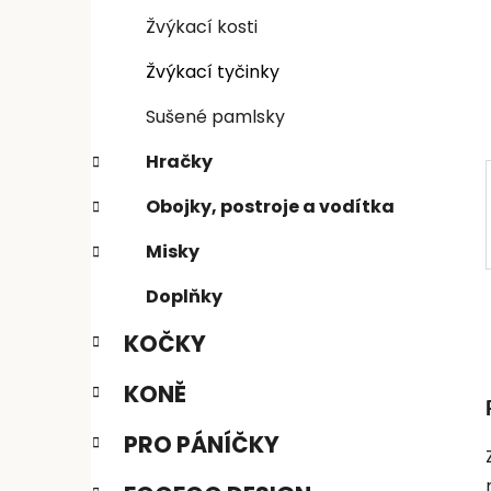
n
e
n
Žvýkací kosti
í
Žvýkací tyčinky
p
a
Sušené pamlsky
n
Hračky
e
l
Obojky, postroje a vodítka
Misky
Doplňky
KOČKY
KONĚ
PRO PÁNÍČKY