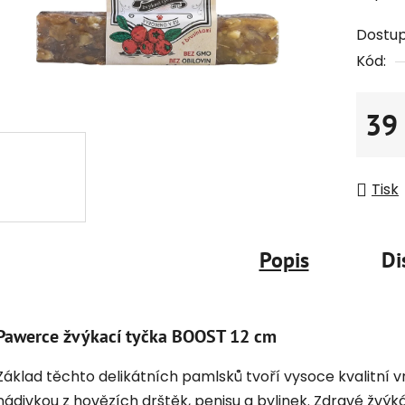
Dostu
Kód:
39
Měrná
Tisk
Popis
Di
Pawerce žvýkací tyčka BOOST 12 cm
Základ těchto delikátních pamlsků tvoří vysoce kvalitní v
nádivkou z hovězích drštěk, penisu a bylinek. Zdravé žvý