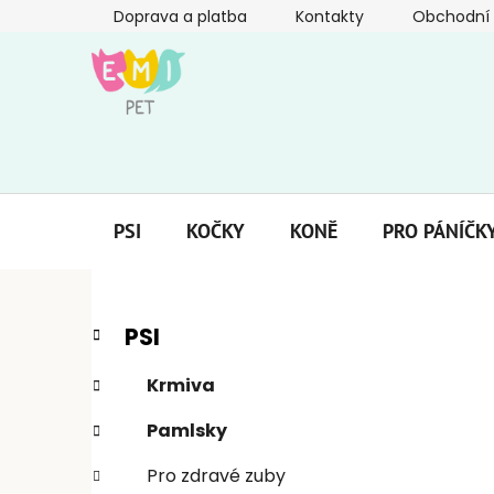
Přejít
Doprava a platba
Kontakty
Obchodní
na
obsah
PSI
KOČKY
KONĚ
PRO PÁNÍČK
P
K
Přeskočit
PSI
a
kategorie
o
t
s
Krmiva
e
t
g
Pamlsky
r
o
a
r
Pro zdravé zuby
i