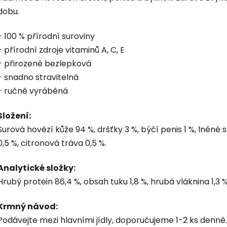
dobu.
- 100 % přírodní suroviny
- přírodní zdroje vitaminů A, C, E
- přirozeně bezlepková
- snadno stravitelná
- ručně vyráběná
Složení:
Surová hovězí kůže 94 %, dršťky 3 %, býčí penis 1 %, lněné 
0,5 %, citronová tráva 0,5 %.
Analytické složky:
Hrubý protein 86,4 %, obsah tuku 1,8 %, hrubá vláknina 1,3 %
Krmný návod:
Podávejte mezi hlavními jídly, doporučujeme 1-2 ks denně.