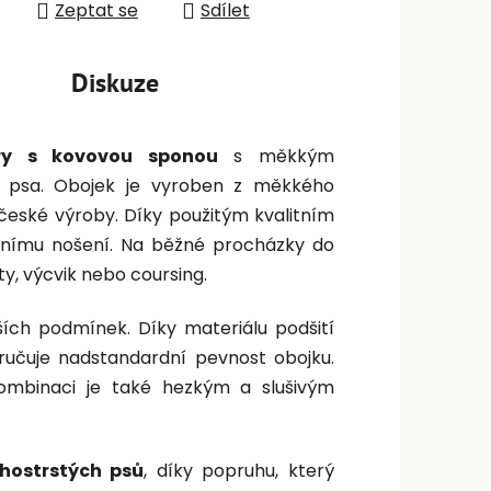
Zeptat se
Sdílet
Diskuze
ury s kovovou sponou
s měkkým
o psa. Obojek je vyroben z měkkého
české výroby. Díky použitým kvalitním
nnímu nošení. Na běžné procházky do
ity, výcvik nebo coursing.
ších podmínek. Díky materiálu podšití
aručuje nadstandardní pevnost obojku.
ombinaci je také hezkým a slušivým
hostrstých psů
, díky popruhu, který