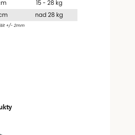
 cm
15 - 28 kg
 cm
nad 28 kg
išit +/- 2mm
ukty