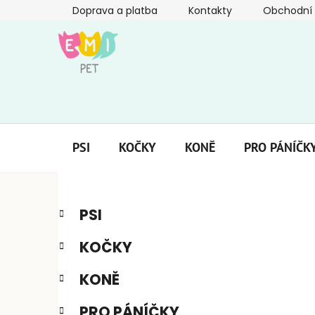
Přejít
Doprava a platba
Kontakty
Obchodní
na
obsah
PSI
KOČKY
KONĚ
PRO PÁNÍČK
P
K
Přeskočit
PSI
a
kategorie
o
t
s
KOČKY
e
t
g
r
KONĚ
o
a
r
PRO PÁNÍČKY
i