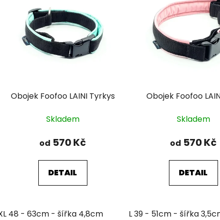
Obojek Foofoo LAINI Tyrkys
Obojek Foofoo LAIN
Skladem
Skladem
570 Kč
570 Kč
od
od
DETAIL
DETAIL
XL 48 - 63cm - šířka 4,8cm
L 39 - 51cm - šířka 3,5