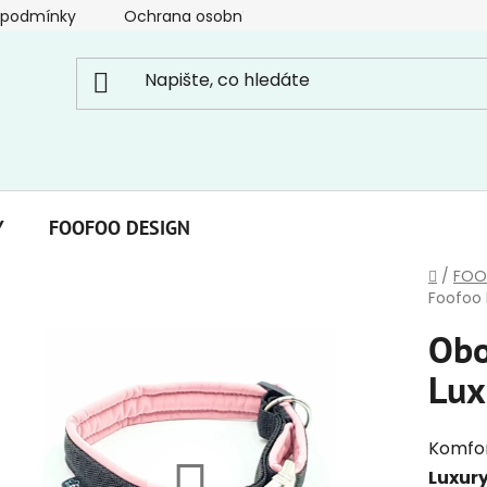
 podmínky
Ochrana osobních údajů
Y
FOOFOO DESIGN
Domů
/
FOO
Foofoo L
Obo
Lux
Komfor
Luxur