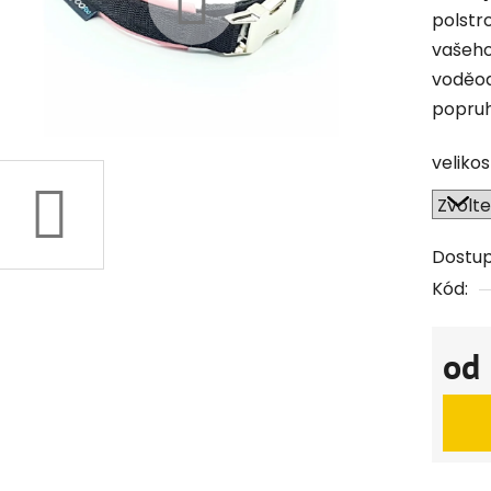
polstr
vašeho
voděod
popruh
veliko
Dostu
Kód:
od
Měrná