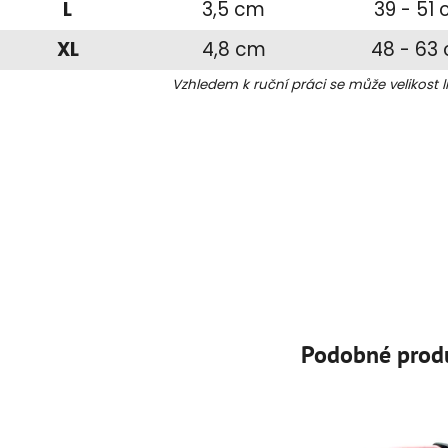
L
3,5 cm
39 - 51
XL
4,8 cm
48 - 63
Vzhledem k ruční práci se může velikost l
Podobné prod