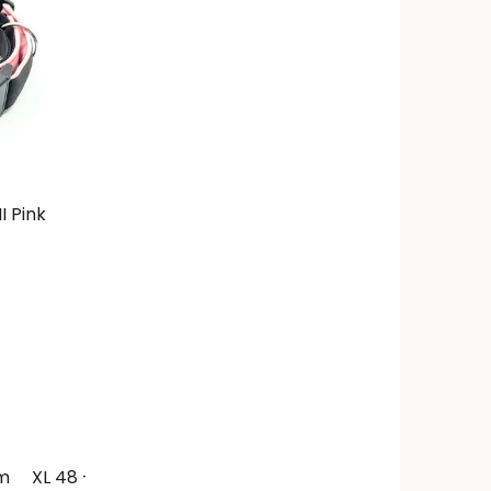
I Pink
cm
XL 48 - 63cm - šířka 4,8cm