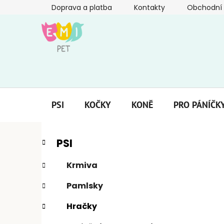
Přejít
Doprava a platba
Kontakty
Obchodní
na
obsah
PSI
KOČKY
KONĚ
PRO PÁNÍČK
P
K
Přeskočit
PSI
a
kategorie
o
t
s
Krmiva
e
t
g
Pamlsky
r
o
a
r
Hračky
i
n