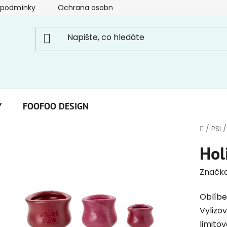
 podmínky
Ochrana osobních údajů
Y
FOOFOO DESIGN
Domů
/
PSI
/
Hol
Značk
Oblíbe
Vylizov
limito