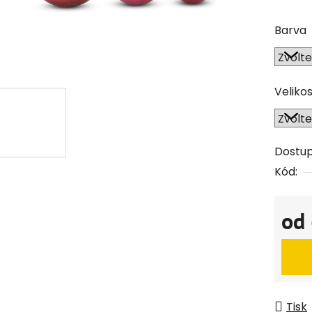
Barva
Veliko
Dostu
Kód:
od
Měrná
Tisk