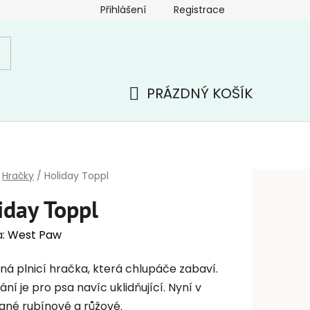
Přihlášení
Registrace
PRÁZDNÝ KOŠÍK
NÁKUPNÍ
KOŠÍK
Hračky
/
Holiday Toppl
iday Toppl
a:
West Paw
ná plnicí hračka, která chlupáče zabaví.
ání je pro psa navíc uklidňující. Nyní v
vané rubínové a růžové.