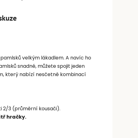
skuze
 pamlsků velkým lákadlem. A navíc ho
amlsků snadné, můžete spojit jeden
am, který nabízí nesčetně kombinací
ti 2/3 (průměrní kousači).
tř hračky.