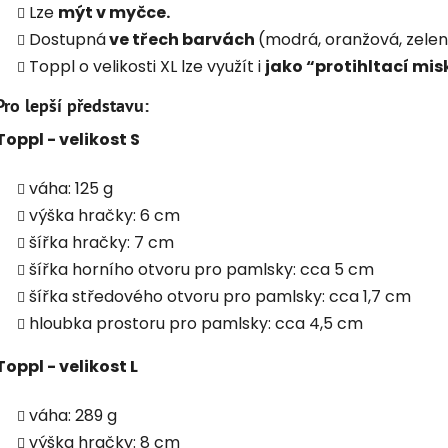
Lze
mýt v myčce.
Dostupná
ve třech barvách
(modrá, oranžová, zelen
Toppl o velikosti XL lze využít i
jako “protihltací mis
Pro lepší představu:
Toppl - velikost S
váha: 125 g
výška hračky: 6 cm
šířka hračky: 7 cm
šířka horního otvoru pro pamlsky: cca 5 cm
šířka středového otvoru pro pamlsky: cca 1,7 cm
hloubka prostoru pro pamlsky: cca 4,5 cm
Toppl - velikost L
váha: 289 g
výška hračky: 8 cm