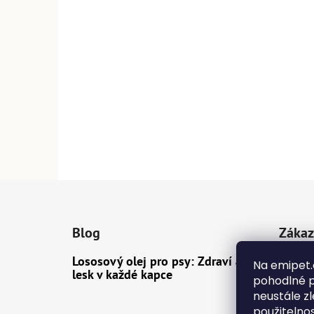
Z
á
Blog
Zákaz
p
a
Lososový olej pro psy: Zdraví a
Dopra
Na emipet.
t
lesk v každé kapce
pohodlné p
Konta
í
neustále zl
Obcho
použitelno