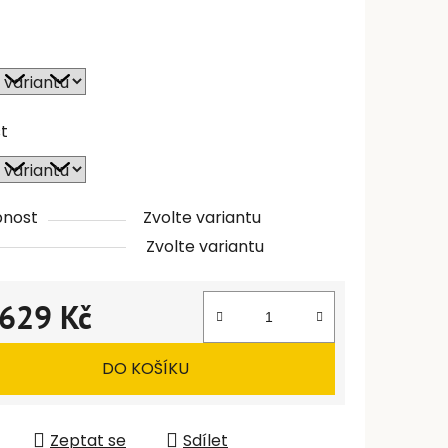
st
pnost
Zvolte variantu
Zvolte variantu
629 Kč
 cena:
DO KOŠÍKU
Zeptat se
Sdílet