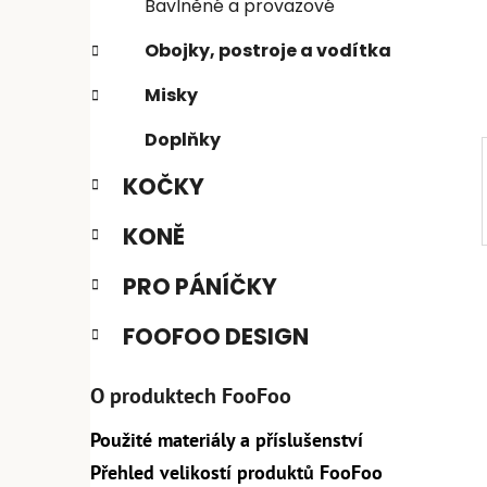
e
n
Bavlněné a provazové
í
Obojky, postroje a vodítka
p
a
Misky
n
Doplňky
e
l
KOČKY
KONĚ
PRO PÁNÍČKY
FOOFOO DESIGN
O produktech FooFoo
Použité materiály a příslušenství
Přehled velikostí produktů FooFoo