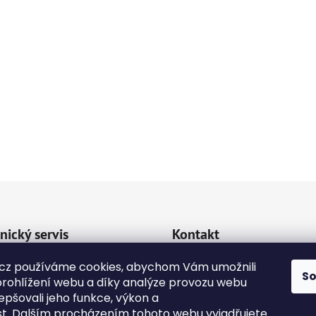
nický servis
Kontakt
va a platba
cz používáme cookies, abychom Vám umožnili
emipetcz
@
emipetc
S
rohlížení webu a díky analýze provozu webu
kty
epšovali jeho funkce, výkon a
+420 724118774
dní podmínky
st. Dalším procházením tohoto webu vyjadřujete