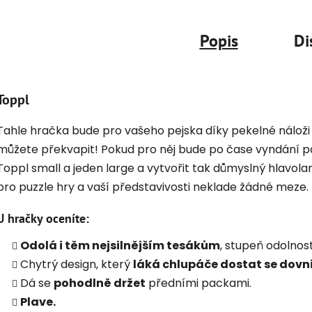
Popis
Di
Toppl
Tahle hračka bude pro vašeho pejska díky pekelné náloži
můžete překvapit! Pokud pro něj bude po čase vyndání p
Toppl small a jeden large a vytvořit tak důmyslný hlavol
pro puzzle hry a vaší představivosti neklade žádné meze.
U hračky oceníte:
Odolá i těm nejsilnějším tesákům
, stupeň odolnos
Chytrý design, který
láká chlupáče dostat se dovni
Dá se
pohodlně držet
předními packami.
Plave.