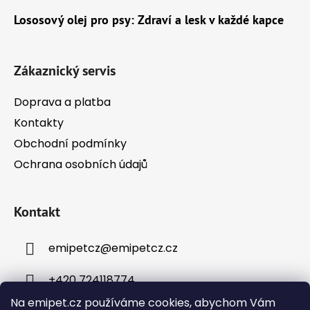
a
Lososový olej pro psy: Zdraví a lesk v každé kapce
t
í
Zákaznický servis
Doprava a platba
Kontakty
Obchodní podmínky
Ochrana osobních údajů
Kontakt
emipetcz
@
emipetcz.cz
+420 724118774
Na emipet.cz používáme cookies, abychom Vám