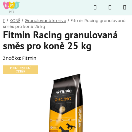
Přejít
Hledat
NÁKUP
na
obsah
KOŠÍK
Domů
/
KONĚ
/
Granulovaná krmiva
/
Fitmin Racing granulovaná
směs pro koně 25 kg
Fitmin Racing granulovaná
směs pro koně 25 kg
Značka:
Fitmin
POUZE OSOBNÍ
ODBĚR